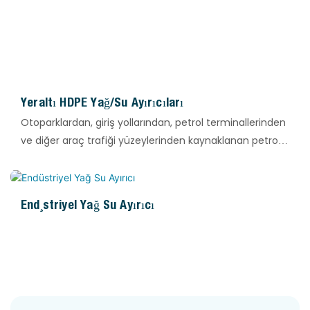
Yeraltı HDPE Yağ/Su Ayırıcıları
Otoparklardan, giriş yollarından, petrol terminallerinden
ve diğer araç trafiği yüzeylerinden kaynaklanan petrol
damlamaları ve dökülmeleri, yağmur suyuyla su
kaynaklarımıza karışarak ciddi çevresel sorunlar
yaratmaktadır. HDPE OWS, petrol/su ayırıcı endüstrisi
Endüstriyel Yağ Su Ayırıcı
için eksiksiz ve güvenilir ürün yelpazesi sunmaktadır.