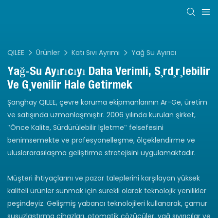
QILEE
Ürünler
Katı Sıvı Ayrımı
Yağ Su Ayırıcı
Yağ-Su Ayırıcıyı Daha Verimli, Sürdürülebilir
Ve Güvenilir Hale Getirmek
Şanghay QILEE, çevre koruma ekipmanlarının Ar-Ge, üretim
ve satışında uzmanlaşmıştır. 2006 yılında kurulan şirket,
"Önce Kalite, Sürdürülebilir İşletme" felsefesini
benimsemekte ve profesyonelleşme, ölçeklendirme ve
uluslararasılaşma geliştirme stratejisini uygulamaktadır.
Müşteri ihtiyaçlarını ve pazar taleplerini karşılayan yüksek
kaliteli ürünler sunmak için sürekli olarak teknolojik yenilikler
peşindeyiz. Gelişmiş yabancı teknolojileri kullanarak, çamur
susuzlaştırma cihazları, otomatik çözücüler, yağ sıyırıcılar ve