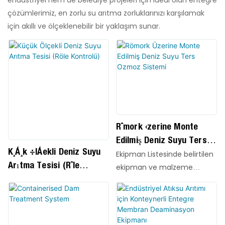
çözümlerimiz, en zorlu su arıtma zorluklarınızı karşılamak
için akıllı ve ölçeklenebilir bir yaklaşım sunar.
Römork Üzerine Monte
Edilmiş Deniz Suyu Ters
Küçük Ölçekli Deniz Suyu
Ozmoz Sistemi
Ekipman Listesinde belirtilen
Arıtma Tesisi (Röle
ekipman ve malzeme
Kontrolü)
tedariği, paket içerisinde
bulunan tüm
enstrümantasyon ve
kablolama malzemeleri.