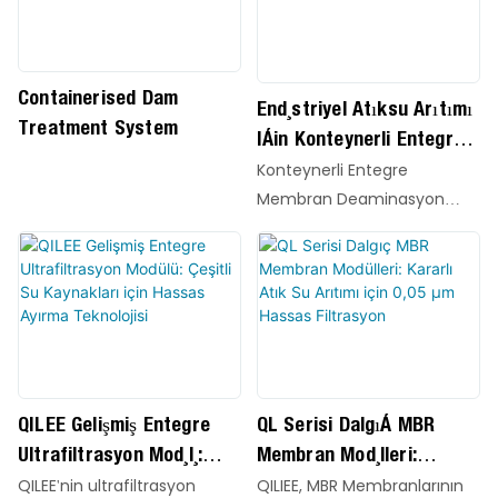
Containerised Dam
Endüstriyel Atıksu Arıtımı
Treatment System
Için Konteynerli Entegre
Membran Deaminasyon
Konteynerli Entegre
Ekipmanı
Membran Deaminasyon
Ekipmanımız, amonyak
azotunun verimli bir şekilde
giderilmesi için özel olarak
tasarlanmış, yüksek
performanslı ve son derece
entegre bir atık su arıtma
çözümüdür.
QILEE Gelişmiş Entegre
QL Serisi Dalgıç MBR
Ultrafiltrasyon Modülü:
Membran Modülleri:
Çeşitli Su Kaynakları Için
Kararlı Atık Su Arıtımı
QILEE'nin ultrafiltrasyon
QILIEE, MBR Membranlarının