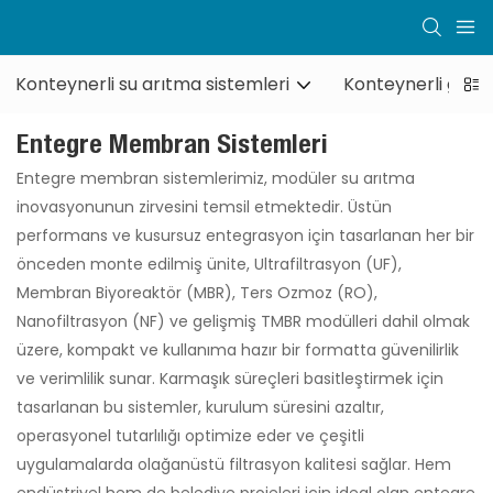
Konteynerli su arıtma sistemleri
Konteynerli geri 
Entegre Membran Sistemleri
Entegre membran sistemlerimiz, modüler su arıtma
inovasyonunun zirvesini temsil etmektedir. Üstün
performans ve kusursuz entegrasyon için tasarlanan her bir
önceden monte edilmiş ünite, Ultrafiltrasyon (UF),
Membran Biyoreaktör (MBR), Ters Ozmoz (RO),
Nanofiltrasyon (NF) ve gelişmiş TMBR modülleri dahil olmak
üzere, kompakt ve kullanıma hazır bir formatta güvenilirlik
ve verimlilik sunar. Karmaşık süreçleri basitleştirmek için
tasarlanan bu sistemler, kurulum süresini azaltır,
operasyonel tutarlılığı optimize eder ve çeşitli
uygulamalarda olağanüstü filtrasyon kalitesi sağlar. Hem
endüstriyel hem de belediye projeleri için ideal olan entegre