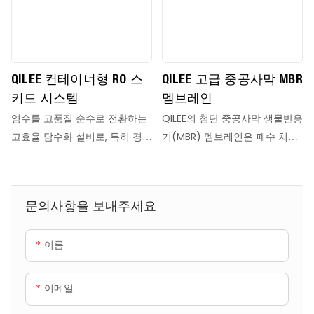
자를 제거합니다. 그런 다음
가지 유형으로 나뉩니다. ● 평판
0.01μm의 미세 기공을 가진 중
형 멤브레인: 판 모양으로 소규모
공사 초여과 멤브레인을 통과하
응용 분야에 적합합니다. ● 중공
여 박테리아, 콜로이드 및 바이러
사형 멤브레인: 속이 빈 섬유 구
QILEE 컨테이너형 RO 스
QILEE 고급 중공사막 MBR
스를 차단합니다. 정화된 투과수
조로 단위 부피당 넓은 비표면적
키드 시스템
멤브레인
는 재사용을 위해 수집되며, 시스
을 가지며 가정용 정수기에 널리
염수를 고품질 순수로 전환하는
QILEE의 첨단 중공사막 생물반응
템의 자동 역세척 및 공기 세척
사용됩니다.
고효율 담수화 설비로, 특히 경도
기(MBR) 멤브레인은 폐수 처리
기능은 멤브레인을 깨끗하게 유
가 높거나 황산염 함량이 높거나
분야에서 탁월한 성능과 신뢰성
지하여 산업 및 도시 용수 처리
특정 오염물질(예: 불소, 비소)이
을 제공하도록 설계된, 멤브레인
에 있어 지속적이고 안정적인 작
함유된 염수 처리에 적합합니다.
생물반응기 기술의 정점을 보여
동을 보장합니다.
문의사항을 보내주세요
줍니다. 당사의 멤브레인은 PET
지지체 위에 견고한 PVDF 분리
이름
층을 형성하여 뛰어난 여과 능력
과 탁월한 기계적 강도를 결합했
습니다. 혁신적인 균일한 섬유 배
이메일
열과 최적화된 기공 구조는 일관