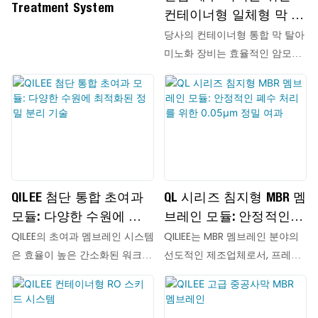
Treatment System
컨테이너형 일체형 막 탈
아미노화 장비
당사의 컨테이너형 통합 막 탈아
미노화 장비는 효율적인 암모니
아 질소 제거를 위해 특별히 설
계된 고성능, 고집적 폐수 처리
솔루션입니다.
QILEE 첨단 통합 초여과
QL 시리즈 침지형 MBR 멤
모듈: 다양한 수원에 최
브레인 모듈: 안정적인
적화된 정밀 분리 기술
폐수 처리를 위한 0.05μm
QILEE의 초여과 멤브레인 시스템
QILIEE는 MBR 멤브레인 분야의
정밀 여과
은 효율이 높은 간소화된 워크플
선도적인 제조업체로서, 프레임
로우를 따릅니다. 원수는 먼저 저
스키드가 포함된 평판형 멤브레
장 탱크로 유입된 후 가압되어
인과 중공사형 멤브레인을 제공
정밀 프리필터를 통과하며 큰 입
합니다. MBR 멤브레인은 크게 두