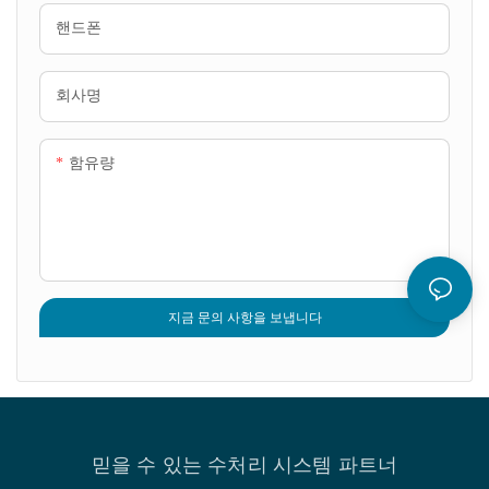
되고 고품질의 처리수를 보장하
핸드폰
는 동시에 파울링 발생 가능성을
크게 줄입니다. 향상된 내화학성
과 내구성을 갖춘 QILEE 멤브레
회사명
인은 도시 하수부터 복잡한 산업
폐수에 이르기까지 다양한 폐수
함유량
조건에서 장기간 안정적인 작동
을 보장합니다.
지금 문의 사항을 보냅니다
믿을 수 있는 수처리 시스템 파트너