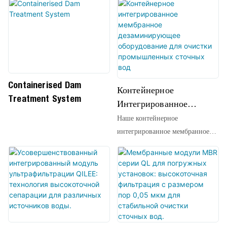
Релейным Управлением)
контрольно-измерительные
приборы и электромонтажные
материалы в комплекте.
Containerised Dam
Контейнерное
Treatment System
Интегрированное
Мембранное
Наше контейнерное
Дезаминирующее
интегрированное мембранное
Оборудование Для
дезаминирующее оборудование
представляет собой
Очистки
высокоэффективное,
Промышленных
высокоинтегрированное
Сточных Вод
решение для очистки сточных
вод, специально разработанное
для эффективного удаления