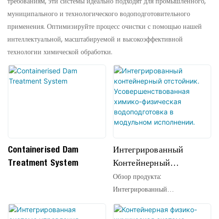
требованиям, эти системы идеально подходят для промышленного,
муниципального и технологического водоподготовительного
применения. Оптимизируйте процесс очистки с помощью нашей
интеллектуальной, масштабируемой и высокоэффективной
технологии химической обработки.
Containerised Dam
Интегрированный
Treatment System
Контейнерный
Отстойник.
Обзор продукта:
Усовершенствованная
Интегрированный
Химико-Физическая
контейнерный отстойник QILEE
представляет собой прорыв в
Водоподготовка В