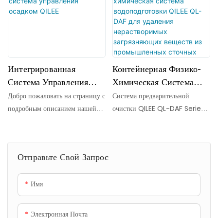
модульной технологии
Модульном Исполнении.
водоподготовки. Это
комплексное решение
объединяет дозирование
химикатов, флокуляцию и
Интегрированная
Контейнерная Физико-
высокоэффективное ламельное
Система Управления
Химическая Система
(наклонное пластинчатое)
Осадком QILEE
Водоподготовки QILEE
Добро пожаловать на страницу с
Система предварительной
осаждение в стандартном
QL-DAF Для Удаления
подробным описанием нашей
очистки QILEE QL-DAF Series
транспортном контейнере.
Нерастворимых
интегрированной системы
представляет собой
Разработанная для быстрой
обезвоживания осадка и
интегрированную систему,
Загрязняющих Веществ
установки и превосходной
автоматического дозирования
разработанную для удаления
Из Промышленных
производительности, система
Отправьте Свой Запрос
полимерного флокулянта. Это
нерастворимых загрязняющих
обеспечивает исключительное
Сточных Вод.
передовое интегрированное
веществ, таких как взвешенные
разделение твердых и жидких
Имя
решение сочетает в себе
твердые частицы, коллоидные
фаз как для промышленного, так
высокоэффективную технологию
частицы, жиры, масла и смазки
и для коммунального
обезвоживания осадка с
(FOG), из промышленных
применения, где требуется
Электронная Почта