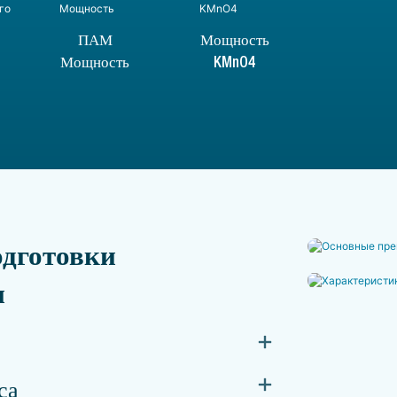
ПАМ
Мощность
Мощность
KMnO4
одготовки
и
са