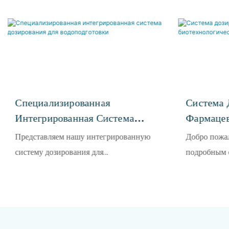
Специализированная
Система 
Интегрированная Система
Фармацев
Дозирования Для
Биотехно
Представляем нашу интегрированную
Добро пожал
Водоподготовки
Промышл
систему дозирования для
подробным 
водоподготовки — универсальное и
дозирования
интеллектуальное решение, на 100%
биотехноло
адаптированное под конкретные
Это практи
потребности, разработанное для точного
для дозиров
дозирования в различных сценариях
разработано