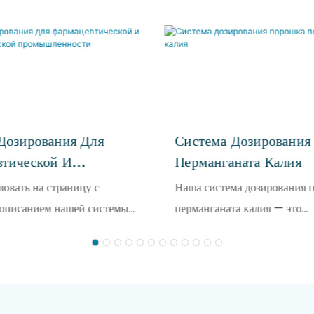
Дозирования Для
Система Дозирования
тической И
Перманганата Калия
логической
овать на страницу с
Наша система дозирования 
енности
описанием нашей системы
перманганата калия — это
 для фармацевтической и
профессиональное решение 
гической промышленности.
дозирования при водоподгот
чное и надежное решение
предназначенное для гермет
ания специально
хранения, точного дозирован
 для основных процессов
автоматического растворени