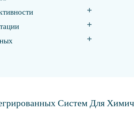
ктивности
атации
нных
егрированных Систем Для Химич