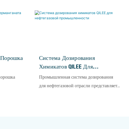
 Порошка
Система Дозирования
Химикатов QILEE Для
Нефтегазовой
порошка
Промышленная система дозирования
Промышленности
для нефтегазовой отрасли представляет
для
собой полностью автоматизированное,
овке,
высоконадежное интегрированное
ичного
дозирующее оборудование, специально
ия,
разработанное для решения задач
я и
водоподготовки и оптимизации