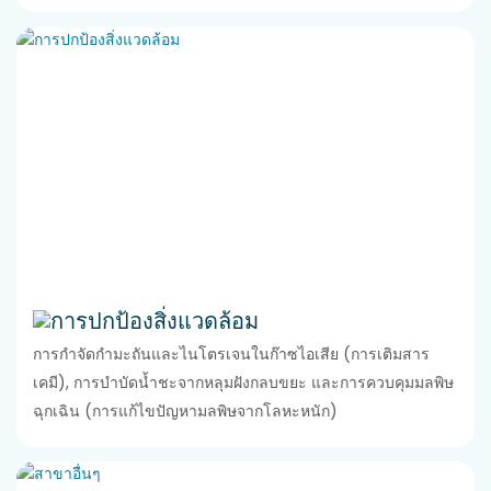
การปกป้องสิ่งแวดล้อม
การกำจัดกำมะถันและไนโตรเจนในก๊าซไอเสีย (การเติมสาร
เคมี), การบำบัดน้ำชะจากหลุมฝังกลบขยะ และการควบคุมมลพิษ
ฉุกเฉิน (การแก้ไขปัญหามลพิษจากโลหะหนัก)