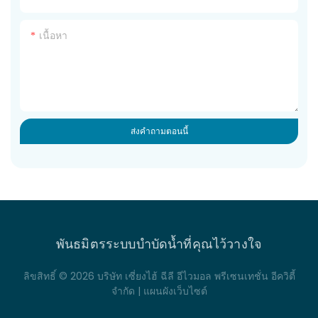
เนื้อหา
ส่งคำถามตอนนี้
พันธมิตรระบบบำบัดน้ำที่คุณไว้วางใจ
ลิขสิทธิ์ © 2026 บริษัท เซี่ยงไฮ้ ฉีลี อีไวมอล พรีเซนเทชั่น อีควิตี้
จำกัด |
แผนผังเว็บไซต์