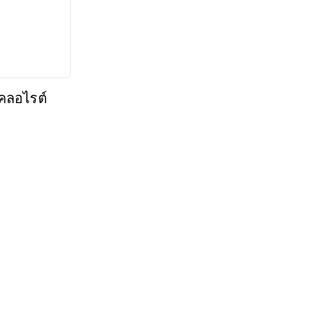
คลอไรต์