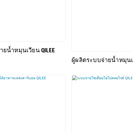
การถ่ายเทความร้อน และรับ
material consumption and
ำงานที่ปลอดภัยและประหยัด
operating conditions. The
้ำ
divided into pulping aids,
aids, coating and process
aids, etc. Therefore, high
จ่ายน้ำหมุนเวียน QILEE
are put forward for the a
ผู้ผลิตระบบจ่ายน้ำหมุนเ
operability and stability of
dosing device.