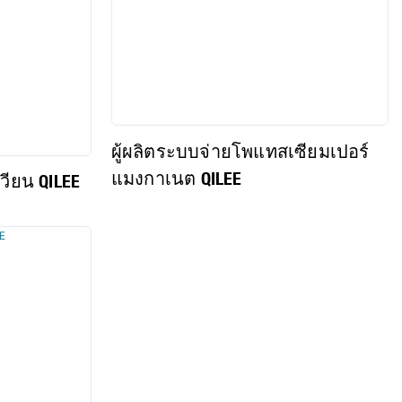
 optimize
น้ำที่แตกต่างกัน ซึ่งจะช่วยกำจัดสิ่งเจือปน
y can be
ยับยั้งการเจริญเติบโตของจุลินทรีย์ ปรับค่า
 paper-making
pH ของน้ำ และรับประกันความปลอดภัย
ing paper
สุขภาพ ความสะดวกสบาย และการปฏิบัติ
 requirements
ตามมาตรฐานคุณภาพน้ำได้อย่างมี
ผู้ผลิตระบบจ่ายโพแทสเซียมเปอร์
ccuracy,
ประสิทธิภาพ
แมงกาเนต QILEE
วียน QILEE
 the aid