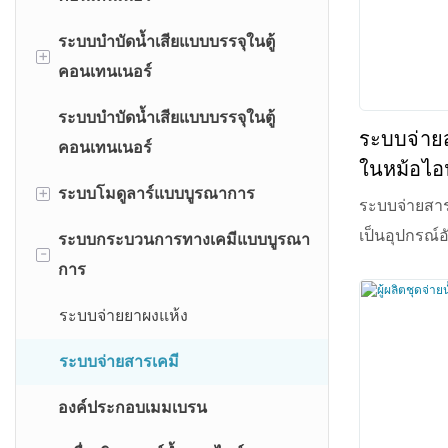
ระบบบำบัดน้ำเสียแบบบรรจุในตู้
การบำบัดน้ำดื่ม
+
คอนเทนเนอร์
การบำบัดน้ำบริสุทธิ์
ระบบบำบัดน้ำเสียแบบบรรจุในตู้
การบำบัดน้ำเสียอุตสาหกรรม
การผลิตน้ำบริสุทธิ์สูง
ระบบจ่าย
คอนเทนเนอร์
ในหม้อไอ
ระบบน้ำสำหรับกระบวนการผลิต
+
ระบบโมดูลาร์แบบบูรณาการ
ระบบจ่ายสาร
เป็นอุปกรณ์
ระบบกระบวนการทางเคมีแบบบูรณา
ระบบเมมเบรนแบบบูรณาการ
-
มาเป็นพิเศษ
การ
ระบบบำบัดทางเคมีแบบบูรณาการ
หม้อไอน้ำอุ
ระบบจ่ายยาผงแห้ง
เติมสารเคมี
หรือน้ำในหม
ระบบจ่ายสารเคมี
สม่ำเสมอ เพื
องค์ประกอบเมมเบรน
ตะกรัน และข
น้ำ ยืดอายุก