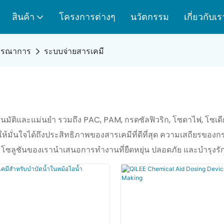
สินค้า
โครงการต่างๆ
นวัตกรรม
เกี่ยวกับเร
ูรณาการ
ระบบจ่ายสารเคมี
นมัติและแม่นยำ รวมถึง PAC, PAM, กรดซัลฟิวริก, โซดาไฟ, โซเ
ห้มั่นใจได้ถึงประสิทธิภาพของสารเคมีที่ดีที่สุด ความเสถียรข
กอน โซลูชันของเรานำเสนอการทำงานที่ยืดหยุ่น ปลอดภัย และบำร