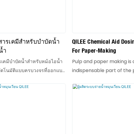
สารเคมีสำหรับบำบัดน้ำ
QILEE Chemical Aid Dosi
น้ำ
For Paper-Making
เคมีบำบัดน้ำสำหรับหม้อไอน้ำ
Pulp and paper making is 
อัตโนมัติแบบครบวงจรที่ออกแบบ
indispensable part of the
เพื่อรักษาระดับคุณภาพน้ำใน
making process, and it pla
ตสาหกรรม หน้าที่หลักคือการ
role in the quality and cos
เฉพาะลงในน้ำป้อนหม้อไอน้ำ
Chemical aids refer to a 
้อไอน้ำอย่างแม่นยำและ
for small amounts of che
่อป้องกันการกัดกร่อน การเกิด
substances added to the 
้อบกพร่องอื่นๆ ในระบบหม้อไอ
materials to improve cert
ารใช้งานของหม้อไอน้ำ ปรับปรุง
properties of pulp or pap