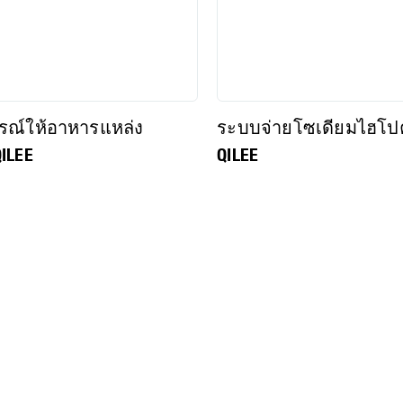
ปกรณ์ให้อาหารแหล่ง
ระบบจ่ายโซเดียมไฮโป
ILEE
QILEE