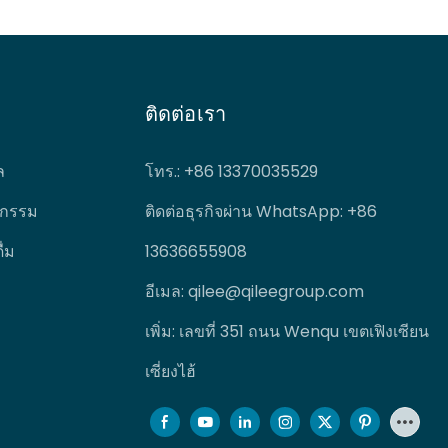
ติดต่อเรา
ล
โทร.
: +86 13370035529
หกรรม
ติดต่อธุรกิจผ่าน WhatsApp: +86
่ม
13636655908
อีเมล:
qilee@qileegroup.com
เพิ่ม: เลขที่ 351 ถนน Wenqu เขตเฟิงเซียน
เซี่ยงไฮ้