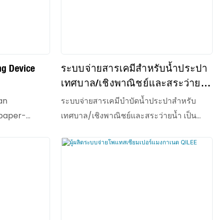
ng Device
ระบบจ่ายสารเคมีสำหรับน้ำประปา
เทศบาล/เชิงพาณิชย์และสระว่าย
น้ำ
an
ระบบจ่ายสารเคมีบำบัดน้ำประปาสำหรับ
 paper-
เทศบาล/เชิงพาณิชย์และสระว่ายน้ำ เป็น
ys a crucial
อุปกรณ์อัตโนมัติแบบครบวงจรที่ออกแบบมา
t of paper.
เป็นพิเศษสำหรับการทำความสะอาดและ
general term
รักษาระดับคุณภาพน้ำในระบบประปาของ
mical
เทศบาล การใช้น้ำในเชิงพาณิชย์ และสระ
main
ว่ายน้ำ หน้าที่หลักคือการเติมสารเคมีเฉพาะ
ain
ลงในน้ำดิบ น้ำประปา หรือน้ำในสระว่ายน้ำ
er, reduce
อย่างแม่นยำและคงที่ตามข้อกำหนดคุณภาพ