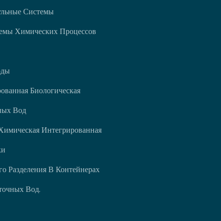
ульные Системы
емы Химических Процессов
оды
ованная Биологическая
ных Вод
Химическая Интегрированная
ки
о Разделения В Контейнерах
точных Вод.