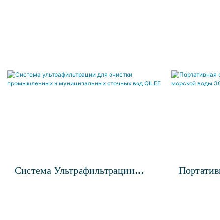
Система Ультрафильтрации
Портатив
Для Очистки Промышленных И
Обратног
Муниципальных Сточных Вод
Морской 
QILEE
Сутки Ce 