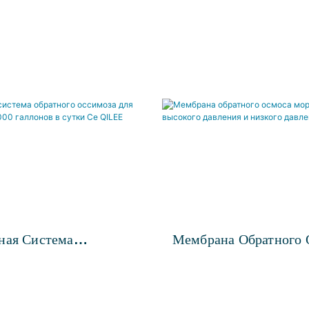
ная Система
Мембрана Обратного 
о Оссимоза Для
Морской Воды Высоко
Воды 3000 Галлонов В
Давления И Низкого 
QILEE
QILEE