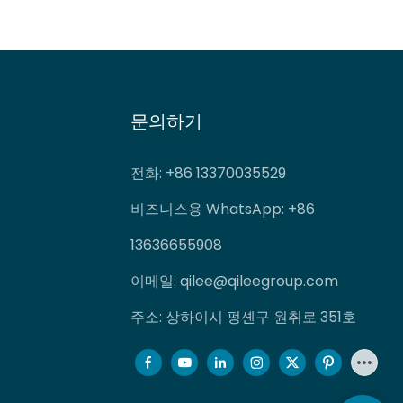
문의하기
전화
: +86 13370035529
비즈니스용 WhatsApp: +86
13636655908
이메일:
qilee@qileegroup.com
주소: 상하이시 펑셴구 원취로 351호