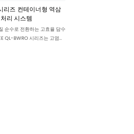
O 시리즈 컨테이너형 역삼
 처리 시스템
질 순수로 전환하는 고효율 담수
LEE QL-BWRO 시리즈는 고염도
하여 고순도 물을 생산하도록 설
루션입니다. 다단계 전처리, 정
심 역삼투압(RO) 담수화 공정 및
이 표준 용기 내에 통합되어 있