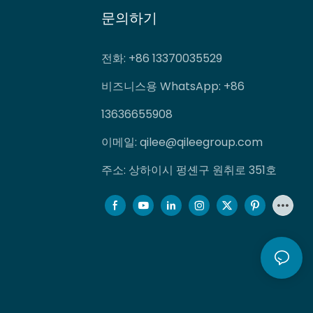
문의하기
전화
: +86 13370035529
비즈니스용 WhatsApp: +86
13636655908
이메일:
qilee@qileegroup.com
주소: 상하이시 펑셴구 원취로 351호