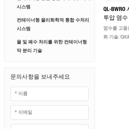
시스템
QL-BWR
투압 염수
컨테이너형 물리화학적 통합 수처리
염수를 고품
시스템
화 기술. QI
물 및 폐수 처리를 위한 컨테이너형
염수를 처리
막 분리 기술
계된 통합 솔
밀 여과, 핵
후처리 공정
문의사항을 보내주세요
습니다.
이름
이메일