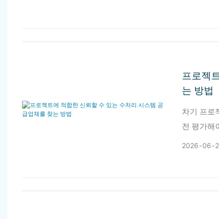
프로젝트
는 방법
차기 프로
전 평가해
받는 기업
2026
06