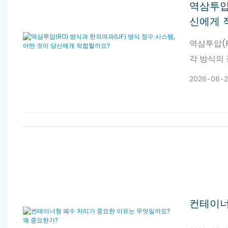
역삼투압(
신에게 
역삼투압(R
각 방식의
2026
06
컨테이너