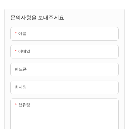
히 설계된 통합 이동식 수처리
사전 제작 수처리 설비입니다. 이
솔루션입니다. 이 시스템은 원수
시스템은 초여과 전처리와 역삼
문의사항을 보내주세요
에서 경도를 유발하는 이온(칼
투압 담수화를 결합하여 다양한
슘, 마그네슘 등), 부유물질, 유기
산업 및 도시 용수 공급을 위한
이름
물 및 기타 불순물을 제거하여
고순도 용수를 생산합니다.
보일러 급수가 국가 및 산업 표
준을 충족하도록 보장하고, 보일
이메일
러 내부의 스케일 형성, 부식 및
오염을 효과적으로 방지합니다.
핸드폰
컨테이너형 설계로 신속한 배치,
간편한 운송 및 유연한 설치가
가능하여 산업 단지, 건설 현장,
회사명
외딴 광산 지역 및 임시 보일러
프로젝트 등 다양한 환경에 적합
함유량
합니다.