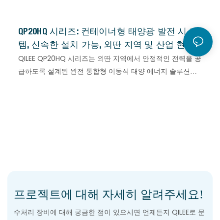
QP20HQ 시리즈: 컨테이너형 태양광 발전 시스
템, 신속한 설치 가능, 외딴 지역 및 산업 현장
을 위한 청정에너지 공급
QILEE QP20HQ 시리즈는 외딴 지역에서 안정적인 전력을 공
급하도록 설계된 완전 통합형 이동식 태양 에너지 솔루션입
니다. 표준 20HQ 선적 컨테이너에 내장된 이 시스템은 고효
율 Topcon 태양광 모듈, 견고한 접이식 브래킷, 그리고 첨단
전력 변환 전자 장치(인버터)를 결합했습니다. 신속한 설치
를 위해 설계되어 사용자는 오프그리드 운영, 재난 구호 또는
산업 전력 지원을 위해 몇 시간 내에 대규모 태양광 발전 시
스템을 구축할 수 있습니다.
프로젝트에 대해 자세히 알려주세요!
수처리 장비에 대해 궁금한 점이 있으시면 언제든지 QILEE로 문