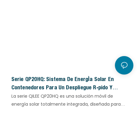
Serie QP20HQ: Sistema De Energía Solar En
Contenedores Para Un Despliegue Rápido Y
Energía Limpia En Emplazamientos Remotos E
La serie QILEE QP20HQ es una solución móvil de
Industriales.
energía solar totalmente integrada, diseñada para
proporcionar energía confiable en ubicaciones
remotas. Integrado en un contenedor de envío
estándar 20HQ, el sistema combina módulos solares
Topcon de alta eficiencia, soportes desplegables