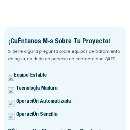
robustos y electrónica avanzada de conversión de
energía (inversores). Está diseñado para un
despliegue rápido, lo que permite a los usuarios
instalar un sistema solar a gran escala en cuestión
de horas para operaciones fuera de la red, ayuda en
¡Cuéntanos Más Sobre Tu Proyecto!
casos de desastre o suministro de energía industrial.
Si tiene alguna pregunta sobre equipos de tratamiento
de agua, no dude en ponerse en contacto con QILEE.
Equipo Estable
Tecnología Madura
Operación Automatizada
Operación Sencilla