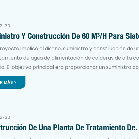
lderas industriales estándar.
2
30
nistro Y Construcción De 60 M³/h Para Sis
ndamiento De Agua De Caldera
royecto implicó el diseño, suministro y construcción de u
atamiento de agua de alimentación de calderas de alta c
ia. El objetivo principal era proporcionar un suministro c
 de agua pura descalcificada, esencial para proteger los 
ER MÁS >
deras de alta presión contra la formación de incrustacion
ión, garantizando así la seguridad operativa y maximizan
ncia energética.
2
30
trucción De Una Planta De Tratamiento De