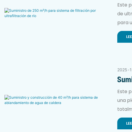
Ultra
Este p
de ult
para u
filtra
LE
satisf
y segu
2025
1
Sumi
Abla
Este p
una p
totalm
sistem
LE
pureza