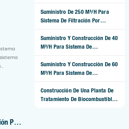
Suministro De 250 M³/h Para
Sistema De Filtración Por
Ultrafiltración De Río
Suministro Y Construcción De 40
M³/h Para Sistema De
sistema
Ablandamiento De Agua De
 sistema
Caldera
Suministro Y Construcción De 60
a
M³/h Para Sistema De
Ablandamiento De Agua De
iación
Caldera
Construcción De Una Planta De
Tratamiento De Biocombustibles
oceso de
En Contenedores De 50 TPH
ión Por