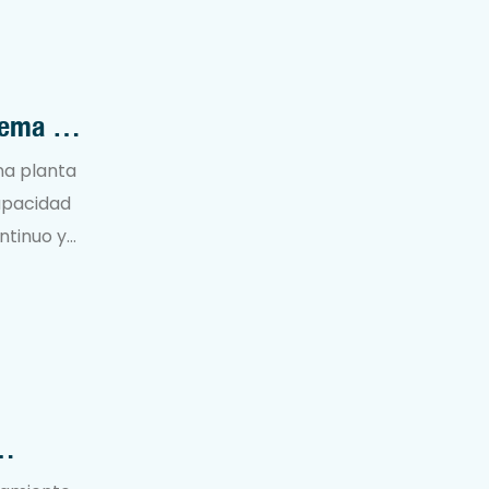
tema De
na planta
apacidad
ontinuo y
sistemas
es y la
do la