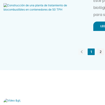
Bioc
Este 
biológ
para s
remota
LE
1
2