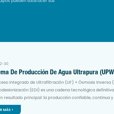
ipos pueden satisfacer sus
2
30
ema De Producción De Agua Ultrapura (UPW
sia
ceso integrado de Ultrafiltración (UF) + Ósmosis Inversa (
odesionización (EDI) es una cadena tecnológica definitiv
n resultado principal: la producción confiable, continua y 
os de Agua Ultrapura (AUP). No se trata de un proceso 
ER MÁS >
aje de agua.