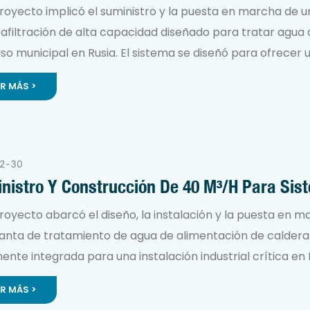
filtración De Río
royecto implicó el suministro y la puesta en marcha de 
rafiltración de alta capacidad diseñado para tratar agua 
so municipal en Rusia. El sistema se diseñó para ofrecer 
ción fiable y de alta calidad en condiciones operativas exi
ER MÁS >
aciendo así las necesidades críticas de rapidez de impl
ridad de suministro a largo plazo.
2
30
nistro Y Construcción De 40 M³/h Para Sis
ndamiento De Agua De Caldera
royecto abarcó el diseño, la instalación y la puesta en 
lanta de tratamiento de agua de alimentación de caldera
ente integrada para una instalación industrial crítica en R
a garantiza un suministro continuo de agua descalcificad
ER MÁS >
, esencial para mantener la eficiencia operativa y la seg