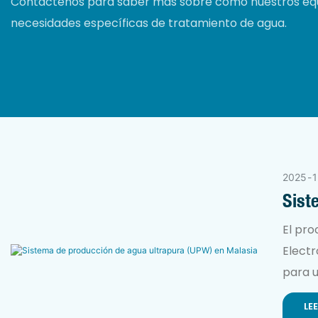
Contáctenos para saber más sobre cómo nuestros equ
necesidades específicas de tratamiento de agua.
2025
1
Sist
Mala
El pro
Electr
para u
químic
LE
recicl