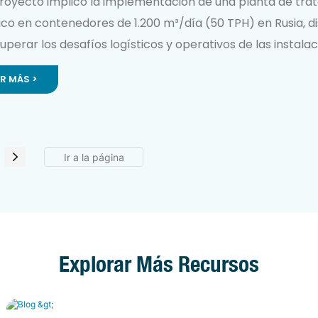
ombustibles En Contenedores De 50 TPH
proyecto implicó la implementación de una planta de tra
ico en contenedores de 1.200 m³/día (50 TPH) en Rusia, 
uperar los desafíos logísticos y operativos de las instala
s en climas fríos.
ER MÁS >
Explorar Más Recursos