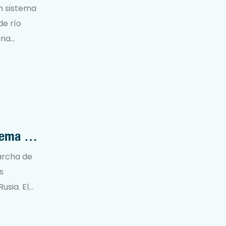
un sistema
de río
una
gentes,
ementación
tema De
marcha de
s
usia. El
a de alta
uridad de