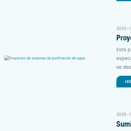
2025
1
Proy
Este p
especi
se dis
consta
LE
infrae
rápid
nanofi
alta c
2025
1
intern
Sumi