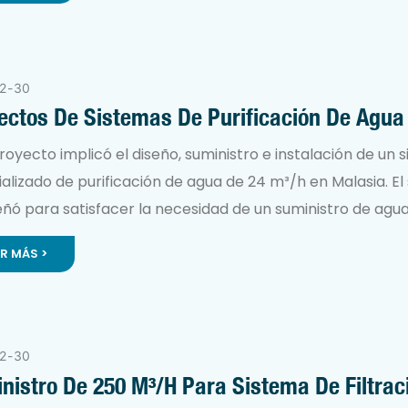
2
30
ectos De Sistemas De Purificación De Agua
royecto implicó el diseño, suministro e instalación de un 
alizado de purificación de agua de 24 m³/h en Malasia. El
eñó para satisfacer la necesidad de un suministro de agu
nte y seguro, especialmente en situaciones donde la
ER MÁS >
structura tradicional era insuficiente o requería una ampl
a. Mediante la tecnología avanzada de membranas de
ltración (NF), la solución garantizó agua potable o de pr
alidad, cumpliendo con las estrictas normas locales e
2
30
acionales de seguridad hídrica.
nistro De 250 M³/h Para Sistema De Filtrac