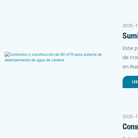
las ca
2025
1
Sumi
Abla
Este p
de tr
en Rus
fiable
LE
de cal
corros
eficie
2025
1
Cons