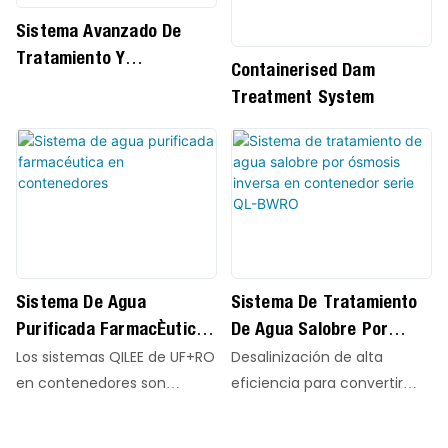
Sistema Avanzado De
Tratamiento Y
Containerised Dam
Reutilización De Aguas
Treatment System
Residuales Industriales.
Sistema De Agua
Sistema De Tratamiento
Purificada Farmacéutica
De Agua Salobre Por
En Contenedores
Ósmosis Inversa En
Los sistemas QILEE de UF+RO
Desalinización de alta
Contenedor Serie QL-
en contenedores son
eficiencia para convertir
BWRO
plantas de tratamiento de
agua salobre en agua pura
agua totalmente integradas
de alta calidad. La serie