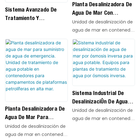
Planta Desalinizadora De
Sistema Avanzado De
Agua De Mar Con
Tratamiento Y
Recuperación Avanzada
Unidad de desalinización de
Reutilización De Aguas
De Salmuera Para
agua de mar en contenedor
Residuales Industriales.
Proyectos De Agua
QILEE, con tecnología SWRO
avanzada y elementos de
Sostenible NEOM Vision
membrana AVANGARD AG-
2030 Con Alta
SWRO-8040HR de alto
Recuperación De Energía.
rendimiento, integrada en
unidades compactas de
rápida instalación.
Sistema Industrial De
Diseñados para municipios
Desalinización De Agua
costeros, islas remotas,
Planta Desalinizadora De
De Mar Por Ósmosis
Unidad de desalinización de
plantas industriales y
Agua De Mar Para
Inversa Para Agua
agua de mar en contenedor
suministro de agua de
Suministro De Agua De
Unidad de desalinización de
Potable. Equipos Para
QILEE, con tecnología SWRO
emergencia, estos sistemas
Emergencia. Unidad De
agua de mar en contenedor
avanzada y elementos de
Plantas De Tratamiento
convierten eficientemente