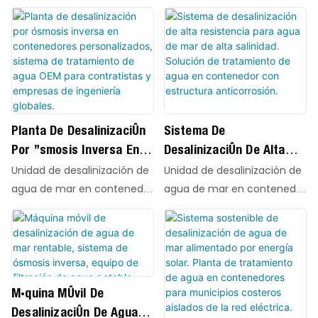
Tratamiento De Agua
QILEE, con tecnología SWRO
membrana AVANGARD AG-
De Agua Por Ósmosis
agua de mar o agua de alta
avanzada y elementos de
Potable En Contenedores
SWRO-8040HR de alto
salinidad en agua dulce de
Inversa.
membrana AVANGARD AG-
rendimiento, integrada en
Para Campamentos De
alta pureza que cumple con
SWRO-8040HR de alto
unidades compactas de
Plataformas Petrolíferas
los estándares
rendimiento, integrada en
rápida instalación.
En Alta Mar.
internacionales de agua
unidades compactas de
Diseñados para municipios
potable. Tecnología SWRO
rápida instalación.
costeros, islas remotas,
avanzada para una
Planta De Desalinización
Sistema De
Diseñados para municipios
plantas industriales y
producción confiable de
Por Ósmosis Inversa En
Desalinización De Alta
costeros, islas remotas,
suministro de agua de
agua dulce.
Contenedores
Resistencia Para Agua De
Unidad de desalinización de
Unidad de desalinización de
plantas industriales y
emergencia, estos sistemas
Personalizados, Sistema
Mar De Alta Salinidad.
agua de mar en contenedor
agua de mar en contenedor
suministro de agua de
convierten eficientemente
De Tratamiento De Agua
Solución De Tratamiento
QILEE, con tecnología SWRO
QILEE, con tecnología SWRO
emergencia, estos sistemas
agua de mar o agua de alta
avanzada y elementos de
avanzada y elementos de
OEM Para Contratistas Y
De Agua En Contenedor
convierten eficientemente
salinidad en agua dulce de
membrana AVANGARD AG-
membrana AVANGARD AG-
Empresas De Ingeniería
Con Estructura
agua de mar o agua de alta
alta pureza que cumple con
SWRO-8040HR de alto
SWRO-8040HR de alto
salinidad en agua dulce de
Globales.
Anticorrosión.
los estándares
rendimiento, integrada en
rendimiento, integrada en
alta pureza que cumple con
internacionales de agua
Máquina Móvil De
unidades compactas de
unidades compactas de
los estándares
potable. Tecnología SWRO
Desalinización De Agua
rápida instalación.
rápida instalación.