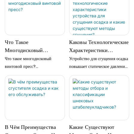
Что Такое
Каковы Технологические
Многодисковый
Характеристики
Винтовой Пресс?
Устройства Для
Что такое многодисковый
Устройство для сгущения осадка
Сгущения Осадка И
винтовой пресс?
повышает статическое давление
Какие Существуют
Многодисковый винтовой пресс
в подающей части для
— это тип машины,
улучшения…
Методы Сгущения?
используемой для
механического обезвоживания
осадка на очистных
сооружениях. Он работает за
счет использования
В Чём Преимущества
Какие Существуют
шнекоподобного устройства для