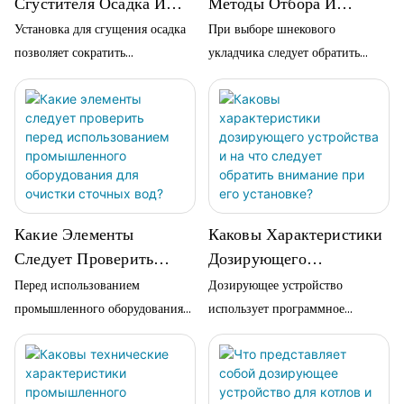
Сгустителя Осадка И
Методы Отбора И
сжатия…
Как Его Обслуживать?
Классификации
Установка для сгущения осадка
При выборе шнекового
Шнековых
позволяет сократить
укладчика следует обратить
Штабелеукладчиков?
капитальные затраты и
внимание на проблемы
занимаемую площадь,
фильтрующей ленты,
уменьшить запахи и выбросы
программного обеспечения
фосфора…
системы регулировки
отклонения роликов и
программного обеспечения
системы натяжения
Какие Элементы
Каковы Характеристики
фильтрующей ленты; к
Следует Проверить
Дозирующего
распространенным типам
Перед Использованием
Устройства И На Что
Перед использованием
Дозирующее устройство
относятся пластинчатые…
Промышленного
Следует Обратить
промышленного оборудования
использует программное
Оборудования Для
Внимание При Его
для очистки сточных вод
обеспечение управления,
необходимо проверить
связывающее мобильный
Очистки Сточных Вод?
Установке?
правильность подключения
телефон, шкаф управления ПЛК
цепей и проводки шкафа
и компьютер, что позволяет