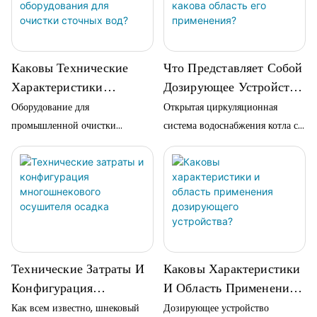
управления, соответствие тока и
отслеживать рабочее состояние
напряжения требованиям, а
оборудования в режиме
также убедиться в наличии…
реального времени;…
Каковы Технические
Что Представляет Собой
Характеристики
Дозирующее Устройство
Промышленного
Для Котлов И Какова
Оборудование для
Открытая циркуляционная
Оборудования Для
Область Его
промышленной очистки
система водоснабжения котла с
Очистки Сточных Вод?
Применения?
сточных вод отличается высокой
дозирующим устройством
степенью автоматизации,
является распространенным
экономией эксплуатационных
методом водосбережения. Она
расходов, небольшой
широко используется в целях
занимаемой площадью и
защиты окружающей среды,
хорошим качеством очищенной
дозирования в топках
воды. Однако следует отметить,
электростанций, очистки
Технические Затраты И
Каковы Характеристики
что pH воды…
сточных вод и т.д.
Конфигурация
И Область Применения
Многошнекового
Дозирующего
Как всем известно, шнековый
Дозирующее устройство