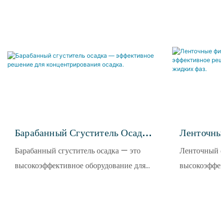
Барабанный Сгуститель Осадка
Ленточн
— Эффективное Решение Для
Сгустите
Барабанный сгуститель осадка — это
Ленточный 
Концентрирования Осадка.
Решение 
высокоэффективное оборудование для
высокоэффе
Твердых 
разделения твердых и жидких фаз,
разделения 
широко используемое в отраслях
предназнач
очистки сточных вод и охраны
и обезвожи