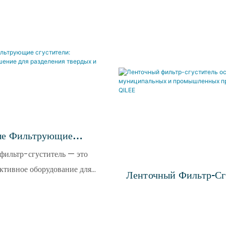
ые Фильтрующие
ли: Эффективное
фильтр-сгуститель — это
Для Разделения
ктивное оборудование для
Ленточный Фильтр-Сг
И Жидких Фаз.
твердых и жидких фаз,
Осадка Для Муницип
енное для концентрирования
Промышленных Предп
вания различных суспензий
QILEE