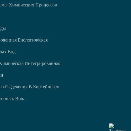
емы Химических Процессов
оды
ованная Биологическая
ных Вод
Химическая Интегрированная
ки
о Разделения В Контейнерах
точных Вод.