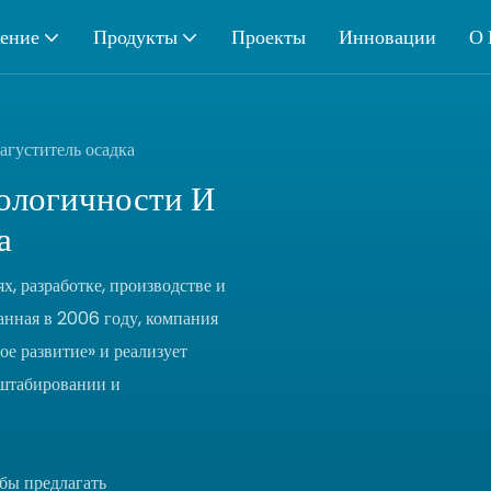
ение
Продукты
Проекты
Инновации
О 
агуститель осадка
ологичности И
а
, разработке, производстве и
нная в 2006 году, компания
е развитие» и реализует
сштабировании и
бы предлагать