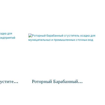
уститель
Роторный Барабанный
альных И
Сгуститель Осадка Для
риятий
Муниципальных И
Промышленных Сточных Вод