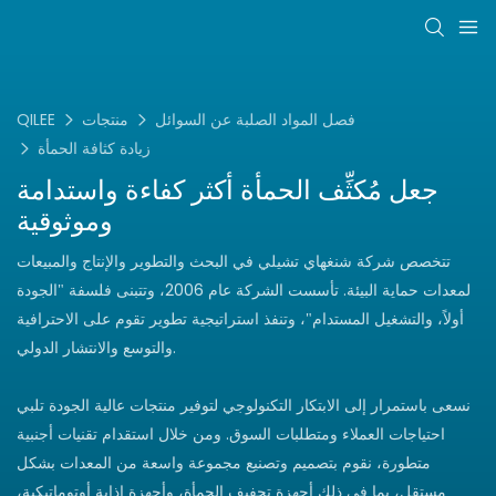
فصل المواد الصلبة عن السوائل
منتجات
QILEE
زيادة كثافة الحمأة
جعل مُكثِّف الحمأة أكثر كفاءة واستدامة
وموثوقية
تتخصص شركة شنغهاي تشيلي في البحث والتطوير والإنتاج والمبيعات
لمعدات حماية البيئة. تأسست الشركة عام 2006، وتتبنى فلسفة "الجودة
أولاً، والتشغيل المستدام"، وتنفذ استراتيجية تطوير تقوم على الاحترافية
والتوسع والانتشار الدولي.
نسعى باستمرار إلى الابتكار التكنولوجي لتوفير منتجات عالية الجودة تلبي
احتياجات العملاء ومتطلبات السوق. ومن خلال استقدام تقنيات أجنبية
متطورة، نقوم بتصميم وتصنيع مجموعة واسعة من المعدات بشكل
مستقل، بما في ذلك أجهزة تجفيف الحمأة، وأجهزة إذابة أوتوماتيكية،