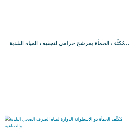
مُكثِّف الحمأة بمرشح حزامي لتجفيف المياه البلدية
والصناعية من شركة QILEE