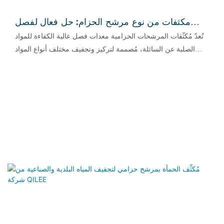
مكثفات من نوع مرشح الحزام: حل فعال لفصل
المواد الصلبة عن السائلة
تُعدّ مُكثّفات المرشحات الحزامية معدات فصل عالية الكفاءة للمواد
الصلبة عن السائلة، مُصممة لتركيز وتجفيف مختلف أنواع المواد
اللزجة في العمليات الصناعية. فهي تجمع بين تقنية الترشيح المتقدمة
وهيكل ميكانيكي متين، مما يوفر أداءً موثوقًا للعملاء في مختلف
الصناعات. وبفضل تصميمها المُدمج وسهولة تشغيلها، تُقلل هذه
المعدات بشكل فعال من محتوى الرطوبة في المواد، وتُحسّن كفاءة
الإنتاج، وتُخفض تكاليف التشغيل الإجمالية.