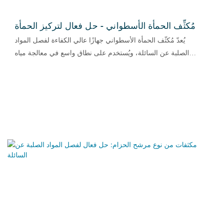
مُكثِّف الحمأة الأسطواني - حل فعال لتركيز الحمأة
يُعدّ مُكثّف الحمأة الأسطواني جهازًا عالي الكفاءة لفصل المواد
الصلبة عن السائلة، ويُستخدم على نطاق واسع في معالجة مياه
الصرف الصحي وحماية البيئة. يعتمد هذا الجهاز على تقنية ترشيح
أسطوانية متطورة لتقليل محتوى الماء في الحمأة بشكل فعّال، مما
يُخفّض الحمل على عمليات المعالجة اللاحقة ويُحسّن كفاءة معالجة
مياه الصرف الصحي بشكل عام. وبفضل أدائه المستقر وسهولة
تشغيله وانخفاض تكلفة صيانته، أصبح هذا الجهاز عنصرًا أساسيًا لا
غنى عنه في عمليات معالجة الحمأة الحديثة.