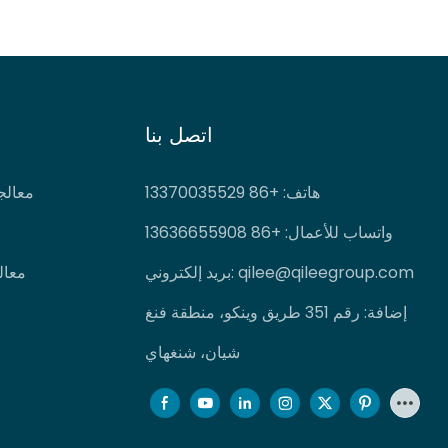
اتصل بنا
هاتف
: +86 13370035529
معالج
واتساب للأعمال: +86 13636655908
qilee@qileegroup.com
بريد إلكتروني:
معال
إضافة: رقم 351 طريق وينكو، منطقة فنغ
شيان، شنغهاي