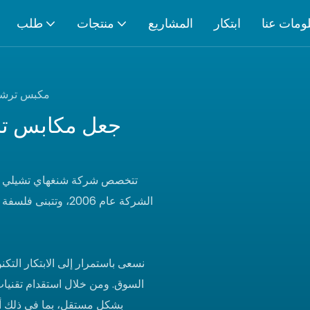
ومات عنا
ابتكار
المشاريع
منتجات
طلب
مكبس ترشيح
جعل مكابس ترش
تتخصص شركة شنغهاي تشيلي في ا
الشركة عام 2006، وت
نسعى باستمرار إلى الابتكار التك
السوق. ومن خلال استقدام تقنيا
بشكل مستقل، بما في ذلك أجه