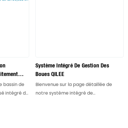
ion
Système Intégré De Gestion Des
aitement
Boues QILEE
 De L'eau
Le bassin de
Bienvenue sur la page détaillée de
sé intégré de
notre système intégré de
ancée
déshydratation des boues et de
du
dosage automatique de floculant
’eau. Cette
polymère. Cette solution intégrée de
ine le dosage
pointe combine une technologie de