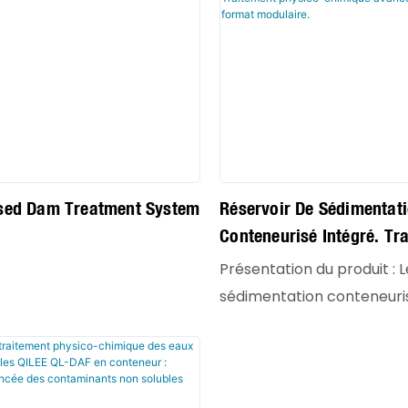
ised Dam Treatment System
Réservoir De Sédimentat
Conteneurisé Intégré. Tr
Physico-Chimique Avancé
Présentation du produit : 
En Format Modulaire.
sédimentation conteneuri
QILEE représente une av
majeure dans le domaine 
traitement modulaire de l
solution tout-en-un comb