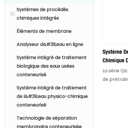
Systèmes de procédés
+
chimiques intégrés
Éléments de membrane
Systèmes de dosage de
poudre sèche
Analyseur d&#39;eau en ligne
Système De
Systèmes de dosage
Système intégré de traitement
Chimique 
chimique
biologique des eaux usées
Industriel
La série Q
conteneurisé
Conteneur 
de prétrai
Contamina
Système intégré de traitement
éliminer le
de l&#39;eau physico-chimique
tels que le
conteneurisé
particules c
huiles (FOG
Technologie de séparation
industriell
membranaire conteneurisée