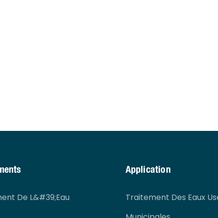
ments
Application
ment De L&#39;eau
Traitement Des Eaux Us
Municipales