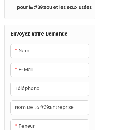
chimique, f
pour l&#39;eau et les eaux usées
et filtrati
produit un 
pureté, idéa
Envoyez Votre Demande
traitement
conteneuris
Nom
un déploie
interventio
E-Mail
des perfo
en cas de v
Téléphone
Nom De L&#39;entreprise
Teneur