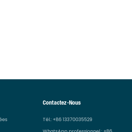
Contactez-Nous
ées
Tél.
: +86 13370035529
WhatsApp professionnel : +86