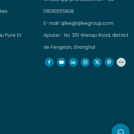
ées
13636655908
E-mail:
qilee@qileegroup.com
u Pure Et
Ajouter : No. 351 Wenqu Road, district
de Fengxian, Shanghai