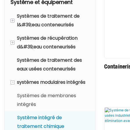
Système et équipement
Systèmes de traitement de
+
l&#39;eau conteneurisés
Systèmes de récupération
Traitement de l&#39;eau
+
d&#39;eau conteneurisés
potable
Systèmes de traitement des
Traitement de l&#39;eau
Traitement des eaux usées
Container
eaux usées conteneurisés
purifiée
industrielles
-
systèmes modulaires intégrés
Production d&#39;eau de
haute pureté
Systèmes de membranes
Système d&#39;eau de
intégrés
process
Système intégré de
traitement chimique