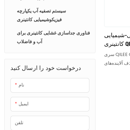
سیستم تصفیه آب یکپارچه
فیزیکوشیمیایی کانتینری
فناوری جداسازی غشایی کانتینری برای
-شیمیایی
آب و فاضلاب
کانتینری QILEE QL-DAF، حذف
محلول برای
سری QILEE QL-DAF یک سیستم پیش‌تصفیه
اب صنعتی
 آلاینده‌های
درخواست خود را ارسال کنید
ت معلق، ذرات
 گریس‌ها (FOG) -
نام
ده است. این
، شناورسازی
ایمیل
 هوای محلول (DAF) و فیلتراسیون
 خلوص بالا و
تلفن
فیه پایین‌دست