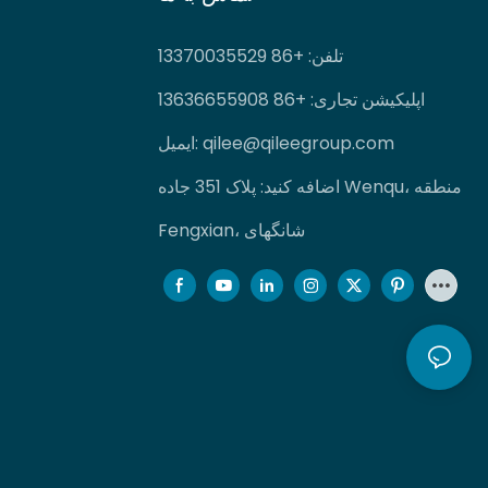
تلفن
: +86 13370035529
اپلیکیشن تجاری: +86 13636655908
qilee@qileegroup.com
ایمیل:
اضافه کنید: پلاک 351 جاده Wenqu، منطقه
Fengxian، شانگهای