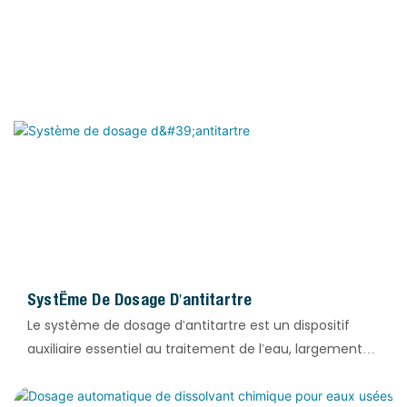
industriels. Il est conçu pour le dosage précis
d'inhibiteurs de polymérisation afin de supprimer la
polymérisation, la gélification et l'autopolymérisation
des matériaux. Ce système prévient efficacement
l'obstruction des canalisations, l'emballement des
réactions et la détérioration des produits, garantissant
ainsi une production stable et continue à long terme.
Système De Dosage D'antitartre
Le système de dosage d'antitartre est un dispositif
auxiliaire essentiel au traitement de l'eau, largement
utilisé dans les systèmes d'osmose inverse (OI), de
refroidissement en circuit fermé, de chaudières et