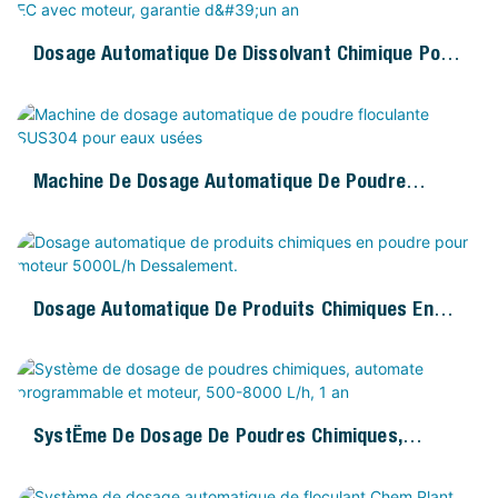
d'échangeurs de chaleur. Il est conçu pour un dosage
précis, continu et automatique des antitartres. Ce
Dosage Automatique De Dissolvant Chimique Pour
système inhibe efficacement la cristallisation et
Eaux Usées EC Avec Moteur, Garantie D'un An
l'entartrage par les ions calcium, magnésium, silicium
et sulfate, protégeant ainsi les membranes, les
canalisations et les équipements d'échange
Machine De Dosage Automatique De Poudre
thermique, et améliorant la stabilité opérationnelle
Floculante SUS304 Pour Eaux Usées
globale des systèmes de traitement de l'eau.
Dosage Automatique De Produits Chimiques En
Poudre Pour Moteur 5000L/h Dessalement.
Système De Dosage De Poudres Chimiques,
Automate Programmable Et Moteur, 500-8000 L/h,
1 An