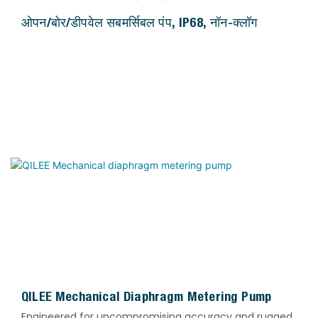
ओपन/बोर/डीपवेल सबमर्सिबल पंप, IP68, नॉन-क्लॉग
QILEE Mechanical Diaphragm Metering Pump
Engineered for uncompromising accuracy and rugged