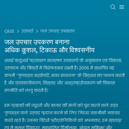
QILEE
उत्पादों
जल उपचार उपकरण
जल उपचार उपकरण
बनाना
अधिक कुशल, टिकाऊ और विश्वसनीय
शंघाई क्यूआई पर्यावरण संरक्षण उपकरणों के अनुसंधान एवं विकास,
उत्पादन और बिक्री में विशेषज्ञता रखती है। 2006 में स्थापित यह
कंपनी "गुणवत्ता सर्वोपरि, सतत संचालन" के सिद्धांत का पालन करती
है और व्यवसायीकरण, विस्तार और अंतर्राष्ट्रीयकरण की विकास
रणनीति को लागू करती है।
हम ग्राहकों की जरूरतों और बाजार की मांगों को पूरा करने वाले उच्च
गुणवत्ता वाले उत्पाद प्रदान करने के लिए निरंतर तकनीकी नवाचार
करते रहते हैं। उन्नत विदेशी प्रौद्योगिकियों को अपनाकर, हम स्वतंत्र
रूप से स्लज डिवाटरर, स्वचालित डिसॉल्वर, ऑयल स्किमर और