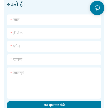
सकते हैं।
नाम
ई-मेल
फ़ोन
कंपनी
सामग्री
अब पूछताछ भेजें