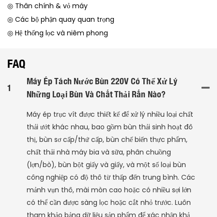
◎ Thân chính & vỏ máy
◎ Các bộ phận quay quan trọng
◎ Hệ thống lọc và niêm phong
FAQ
Máy Ép Tách Nước Bùn 220V Có Thể Xử Lý
1
Những Loại Bùn Và Chất Thải Rắn Nào?
Máy ép trục vít được thiết kế để xử lý nhiều loại chất
thải ướt khác nhau, bao gồm bùn thải sinh hoạt đô
thị, bùn sơ cấp/thứ cấp, bùn chế biến thực phẩm,
chất thải nhà máy bia và sữa, phân chuồng
(lợn/bò), bùn bột giấy và giấy, và một số loại bùn
công nghiệp có độ thô từ thấp đến trung bình. Các
mảnh vụn thô, mài mòn cao hoặc có nhiều sợi lớn
có thể cần được sàng lọc hoặc cắt nhỏ trước. Luôn
tham khảo bảng dữ liệu sản phẩm để xác nhận khả