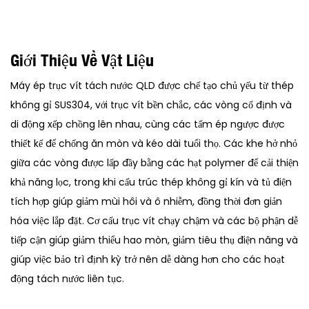
Giới Thiệu Về Vật Liệu
Máy ép trục vít tách nước QLD được chế tạo chủ yếu từ thép
không gỉ SUS304, với trục vít bền chắc, các vòng cố định và
di động xếp chồng lên nhau, cùng các tấm ép ngược được
thiết kế để chống ăn mòn và kéo dài tuổi thọ. Các khe hở nhỏ
giữa các vòng được lấp đầy bằng các hạt polymer để cải thiện
khả năng lọc, trong khi cấu trúc thép không gỉ kín và tủ điện
tích hợp giúp giảm mùi hôi và ô nhiễm, đồng thời đơn giản
hóa việc lắp đặt. Cơ cấu trục vít chạy chậm và các bộ phận dễ
tiếp cận giúp giảm thiểu hao mòn, giảm tiêu thụ điện năng và
giúp việc bảo trì định kỳ trở nên dễ dàng hơn cho các hoạt
động tách nước liên tục.