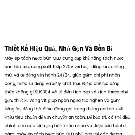
Thiết Kế Hiệu Quả, Nhỏ Gọn Và Bền Bỉ
Máy ép tách nước bùn QLD cung cấp khả năng tách nước
bùn liên tục, công suất thấp 220V với hoạt động kín, chống
mùi và tự động vận hành 24/24, giúp giảm chi phí nhân
công, nước sử dụng và xử lý chất thải. Được chế tạo bằng
thép không gỉ SUS304 với tủ điện tích hợp và kích thước nhỏ
gọn, thiết kế vòng vít giúp ngăn ngừa tắc nghẽn và giảm
tiếng ồn, đồng thời được đóng gói trong thùng carton xuất
khẩu tiêu chuẩn để vận chuyển an toàn. Dễ bảo trì, có thể điều
chỉnh cho các tải trọng bùn khác nhau và được bảo hành 1
năm, máy ép tách nước bùn QLD phù hợp với các đường