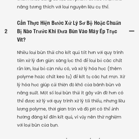
năng tương thích với loại nguyên liệu cụ thể.
Cần Thực Hiện Bước Xử Lý Sơ Bộ Hoặc Chuẩn
2
Bị Nào Trước Khi Đưa Bùn Vào Máy Ép Trục
Vít?
Nhiều loại bùn thải cho kết quả tốt hơn với quy trình
tiền xử lý đơn giản: sàng lọc thô để loại bỏ các chất
rắn lớn, loại bỏ cặn nếu có, và xử lý hóa học (thêm
polyme hoặc chất keo tụ) để kết tụ các hạt mịn. Xử
lý hóa học giúp cải thiện độ khô của bánh bùn và
năng suất. Một số loại bùn thải ít gây vấn đề hơn có
thể được xử lý với quy trình xử lý tối thiểu, nhưng liều
lượng polyme, thời gian trộn và độ pH có thể ảnh
hưởng đáng kể đến kết quả, vì vậy nên thử nghiệm
với loại bùn của bạn.