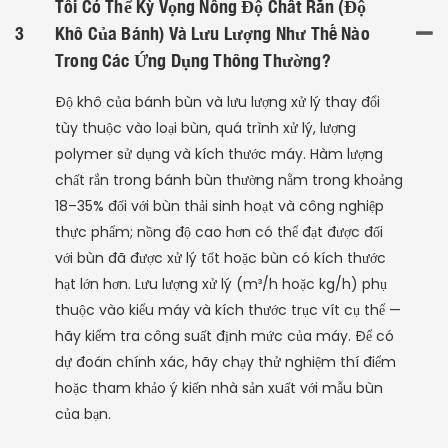
Tôi Có Thể Kỳ Vọng Nồng Độ Chất Rắn (độ
3
Khô Của Bánh) Và Lưu Lượng Như Thế Nào
Trong Các Ứng Dụng Thông Thường?
Độ khô của bánh bùn và lưu lượng xử lý thay đổi
tùy thuộc vào loại bùn, quá trình xử lý, lượng
polymer sử dụng và kích thước máy. Hàm lượng
chất rắn trong bánh bùn thường nằm trong khoảng
18–35% đối với bùn thải sinh hoạt và công nghiệp
thực phẩm; nồng độ cao hơn có thể đạt được đối
với bùn đã được xử lý tốt hoặc bùn có kích thước
hạt lớn hơn. Lưu lượng xử lý (m³/h hoặc kg/h) phụ
thuộc vào kiểu máy và kích thước trục vít cụ thể —
hãy kiểm tra công suất định mức của máy. Để có
dự đoán chính xác, hãy chạy thử nghiệm thí điểm
hoặc tham khảo ý kiến ​​nhà sản xuất với mẫu bùn
của bạn.