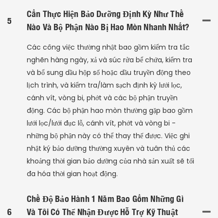
Cần Thực Hiện Bảo Dưỡng Định Kỳ Như Thế
5
Nào Và Bộ Phận Nào Bị Hao Mòn Nhanh Nhất?
Các công việc thường nhật bao gồm kiểm tra tắc
nghẽn hàng ngày, xả và súc rửa bể chứa, kiểm tra
và bổ sung dầu hộp số hoặc dầu truyền động theo
lịch trình, và kiểm tra/làm sạch định kỳ lưới lọc,
cánh vít, vòng bi, phớt và các bộ phận truyền
động. Các bộ phận hao mòn thường gặp bao gồm
lưới lọc/lưới đục lỗ, cánh vít, phớt và vòng bi -
những bộ phận này có thể thay thế được. Việc ghi
nhật ký bảo dưỡng thường xuyên và tuân thủ các
khoảng thời gian bảo dưỡng của nhà sản xuất sẽ tối
đa hóa thời gian hoạt động.
Chế Độ Bảo Hành 1 Năm Bao Gồm Những Gì
6
Và Tôi Có Thể Nhận Được Hỗ Trợ Kỹ Thuật