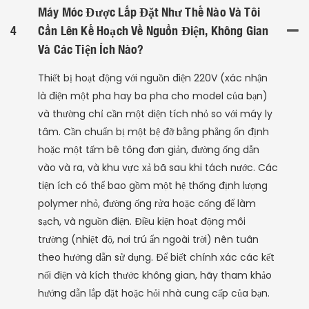
Máy Móc Được Lắp Đặt Như Thế Nào Và Tôi
4
Cần Lên Kế Hoạch Về Nguồn Điện, Không Gian
Và Các Tiện Ích Nào?
Thiết bị hoạt động với nguồn điện 220V (xác nhận
là điện một pha hay ba pha cho model của bạn)
và thường chỉ cần một diện tích nhỏ so với máy ly
tâm. Cần chuẩn bị một bệ đỡ bằng phẳng ổn định
hoặc một tấm bê tông đơn giản, đường ống dẫn
vào và ra, và khu vực xả bã sau khi tách nước. Các
tiện ích có thể bao gồm một hệ thống định lượng
polymer nhỏ, đường ống rửa hoặc cống để làm
sạch, và nguồn điện. Điều kiện hoạt động môi
trường (nhiệt độ, nơi trú ẩn ngoài trời) nên tuân
theo hướng dẫn sử dụng. Để biết chính xác các kết
nối điện và kích thước không gian, hãy tham khảo
hướng dẫn lắp đặt hoặc hỏi nhà cung cấp của bạn.