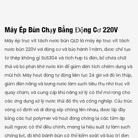
Máy Ép Bùn Chạy Bằng Động Cơ 220V
Máy ép trục vít tách nước bùn QLD là máy ép trục vít tách
nước bùn 220V với động cơ và bảo hành 1 năm, được chế tạo
từ thép không gỉ SUS304 và tích hợp tủ điện, bể chứa chất
thải và bộ phận khử nước kín để giảm diện tích chiếm dụng và
mùi hôi. Máy hoạt động tự động liên tục 24 giờ với độ ồn thấp,
giảm điện năng và lượng nước làm sạch tiêu thụ nhờ trục vít
quay chậm, và cung cấp khả năng xử lý có thể mở rộng cho
các ứng dụng xử lý nước thải đô thị và công nghiệp. Cấu trúc
vòng cố định và di động xếp chồng lên nhau, được lấp đầy
bằng các hạt polymer và hoạt động chống lại các tấm áp
suất ngược có thể điều chỉnh, mang lại hiệu suất tự làm sạch
chống kẹt, độ khô bánh bùn có thể kiểm soát và bảo trì đơn