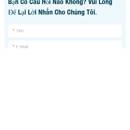
Bạn Có Câu Hỏi Nào Không? Vui Lòng
Để Lại Lời Nhắn Cho Chúng Tôi.
Tên
E-Mail
Điện Thoại
+1
Công Ty
Nội Dung