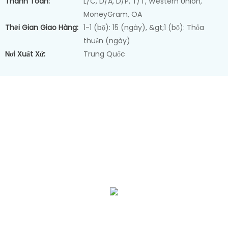
Thanh Toán:
L/C, D/A, D/P, T/T, Western Union,
MoneyGram, OA
Thời Gian Giao Hàng:
1-1 (bộ): 15 (ngày), &gt;1 (bộ): Thỏa
thuận (ngày)
Nơi Xuất Xứ:
Trung Quốc