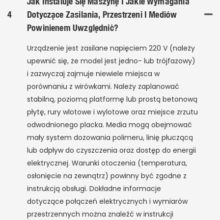
Jak Instaluje Się Maszynę I Jakie Wymagania
4
Dotyczące Zasilania, Przestrzeni I Mediów
Powinienem Uwzględnić?
Urządzenie jest zasilane napięciem 220 V (należy
upewnić się, że model jest jedno- lub trójfazowy)
i zazwyczaj zajmuje niewiele miejsca w
porównaniu z wirówkami. Należy zaplanować
stabilną, poziomą platformę lub prostą betonową
płytę, rury wlotowe i wylotowe oraz miejsce zrzutu
odwodnionego placka. Media mogą obejmować
mały system dozowania polimeru, linię płuczącą
lub odpływ do czyszczenia oraz dostęp do energii
elektrycznej. Warunki otoczenia (temperatura,
osłonięcie na zewnątrz) powinny być zgodne z
instrukcją obsługi. Dokładne informacje
dotyczące połączeń elektrycznych i wymiarów
przestrzennych można znaleźć w instrukcji