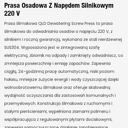
Prasa Osadowa Z Napędem Silnikowym
220 V
Prasa ślimakowa QLD Dewatering Screw Press to prasa
ślimakowa do odwadniania osadów o napięciu 220 V, z
silnikiem i roczną gwarancją, wykonana ze stali nierdzewnej
SUS304. Wyposażona jest w zintegrowaną szafę
elektryczną, zbiornik na odpady i zamknięty odwadniacz, co
zmniejsza powierzchnię i emisję zapachów. Zapewnia
ciągłą, 24-godzinną pracę automatyczną, niski poziom
hałasu, mniejsze zużycie energii i wody czyszczącej dzięki
wolnoobrotowemu ślimakowi oraz oferuje skalowalną
wydajność oczyszczania dla zastosowań komunalnych i
przemysłowych. Konstrukcja ślimakowa z ruchomymi i
stałymi pierścieniami, wypełniona ziarnami polimeru i
współpracująca z regulowanymi płytami dociskowymi,
zapewnia samoczyszczące działanie zapobiegające