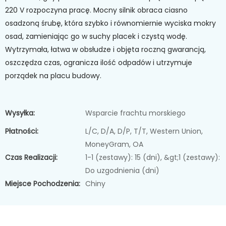
220 V rozpoczyna pracę. Mocny silnik obraca ciasno
osadzoną śrubę, która szybko i równomiernie wyciska mokry
osad, zamieniając go w suchy placek i czystą wodę.
Wytrzymała, łatwa w obsłudze i objęta roczną gwarancją,
oszczędza czas, ogranicza ilość odpadów i utrzymuje
porządek na placu budowy.
Wysyłka:
Wsparcie frachtu morskiego
Płatności:
L/C, D/A, D/P, T/T, Western Union,
MoneyGram, OA
Czas Realizacji:
1-1 (zestawy): 15 (dni), &gt;1 (zestawy):
Do uzgodnienia (dni)
Miejsce Pochodzenia:
Chiny