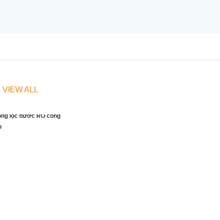
 VIEW ALL
ống lọc nước RO công
p