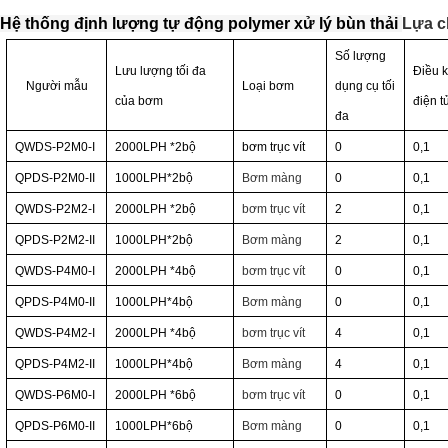
Hệ thống định lượng tự động polymer xử lý bùn thải
Lựa c
Số lượng
Lưu lượng tối đa
Điều k
Người mẫu
Loại bơm
dụng cụ tối
của bơm
điện t
đa
QWDS-P2M0-I
2000LPH
*2
bộ
bơm trục vít
0
0,1
QPDS-P2M0-II
1000LPH*2
bộ
Bơm màng
0
0,1
QWDS-P2M2-I
2000LPH
*2
bộ
bơm trục vít
2
0,1
QPDS-P2M2-II
1000LPH*2
bộ
Bơm màng
2
0,1
QWDS-P4M0-I
2000LPH
*4
bộ
bơm trục vít
0
0,1
QPDS-P4M0-II
1000LPH*4
bộ
Bơm màng
0
0,1
QWDS-P4M2-I
2000LPH
*4
bộ
bơm trục vít
4
0,1
QPDS-P4M2-II
1000LPH*4
bộ
Bơm màng
4
0,1
QWDS-P6M0-I
2000LPH
*6
bộ
bơm trục vít
0
0,1
QPDS-P6M0-II
1000LPH*6
bộ
Bơm màng
0
0,1