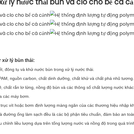
ử lý nước thải bùn và clo cho bể cá c
xử lý bùn thải:
ết, đông tụ và khử nước bùn trong xử lý nước thải.
, PAM, nguồn carbon, chất dinh dưỡng, chất khử và chất phá nhũ tương.
, chất rắn lơ lửng, nồng độ bùn và các thông số chất lượng nước khác
iữa các máy bơm.
 trục vít hoặc bơm định lượng màng ngăn của các thương hiệu nhập k
và đường ống làm sạch đều là các bộ phận tiêu chuẩn, đảm bảo an toàn
ều chỉnh liều lượng dựa trên tổng lượng nước và nồng độ trong quá trìn