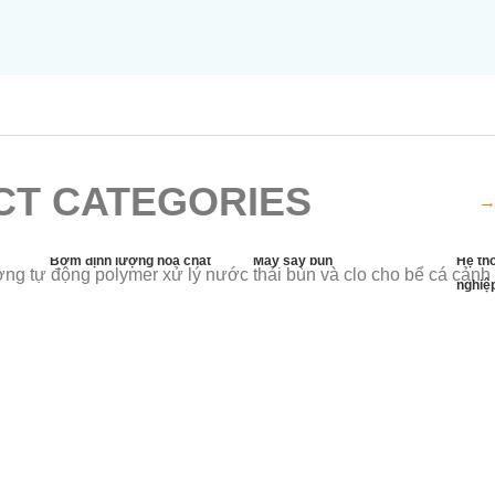
bùn
T CATEGORIES
→
Bơm định lượng hóa chất
Máy sấy bùn
Hệ th
nghiệ