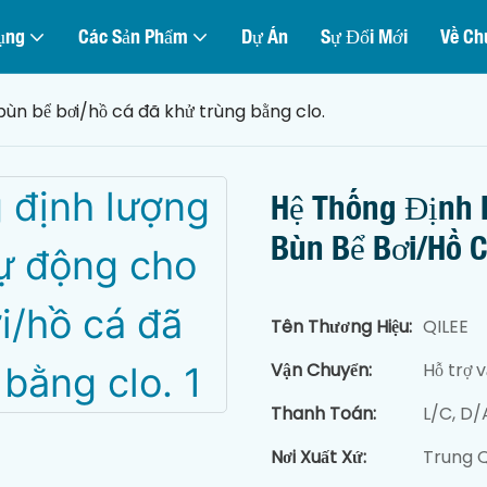
ụng
Các Sản Phẩm
Dự Án
Sự Đổi Mới
Về Ch
ùn bể bơi/hồ cá đã khử trùng bằng clo.
Hệ Thống Định 
Bùn Bể Bơi/hồ 
Tên Thương Hiệu:
QILEE
Vận Chuyển:
Hỗ trợ v
Thanh Toán:
L/C, D/
Nơi Xuất Xứ:
Trung 