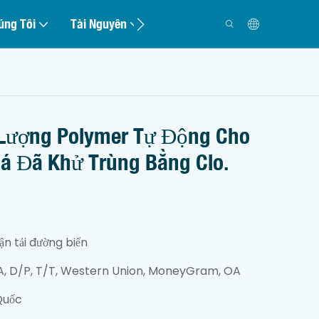
úng Tôi
Tài Nguyên
Liên Hệ
Lượng Polymer Tự Động Cho
Máy ép lọc trục vít
Cá Đã Khử Trùng Bằng Clo.
ận tải đường biển
Hệ thống định lượng
A, D/P, T/T, Western Union, MoneyGram, OA
bột
Quốc