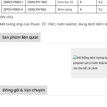
QWDS-P6M2-I
2000LPH
*6
bộ
bơm trục vít
6
0,1
QPDS-P6M2-II
1000LPH*6
bộ
Bơm màng
6
0,1
Ghi chú:
Mã tương ứng của thuốc: (1) -PAC, natri axetat, dung dịch kiềm a
Sản phẩm liên quan
Đóng gói & Vận chuyển