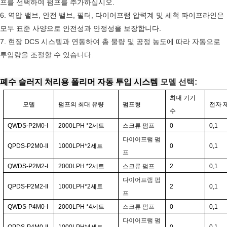
프를 선택하여 펌프를 추가하십시오.
6. 역압 밸브, 안전 밸브, 필터, 다이어프램 압력계 및 세척 파이프라인은
모두 표준 사양으로 안전성과 안정성을 보장합니다.
7. 현장 DCS 시스템과 연동하여 총 물량 및 공정 농도에 따라 자동으로
투입량을 조절할 수 있습니다.
폐수 슬러지 처리용 폴리머 자동 투입 시스템
모델 선택:
최대 기기
모델
펌프의 최대 유량
펌프형
전자 
수
QWDS-P2M0-I
2000LPH
*2
세트
스크류 펌프
0
0,1
다이어프램 펌
QPDS-P2M0-II
1000LPH*2
세트
0
0,1
프
QWDS-P2M2-I
2000LPH
*2
세트
스크류 펌프
2
0,1
다이어프램 펌
QPDS-P2M2-II
1000LPH*2
세트
2
0,1
프
QWDS-P4M0-I
2000LPH
*4
세트
스크류 펌프
0
0,1
다이어프램 펌