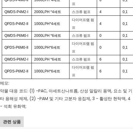
QPDS-P4M0-II
1000LPH*4
세트
0
0,1
프
QWDS-P4M2-I
2000LPH
*4
세트
스크류 펌프
4
0,1
다이어프램 펌
QPDS-P4M2-II
1000LPH*4
세트
4
0,1
프
QWDS-P6M0-I
2000LPH
*6
세트
스크류 펌프
0
0,1
다이어프램 펌
QPDS-P6M0-II
1000LPH*6
세트
0
0,1
프
QWDS-P6M2-I
2000LPH
*6
세트
스크류 펌프
6
0,1
다이어프램 펌
QPDS-P6M2-II
1000LPH*6
세트
6
0,1
프
메모:
약물 대응 코드: (1) -PAC, 아세트산나트륨, 산성 알칼리 용액, 요소 및 기
타 용해성 제제, (2) -PAM 및 기타 고분자 응집제, 3 - 활성탄 현탁액, 4
- 석회 유화액;
관련 상품