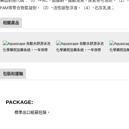
藥品對應代碼：（1）-PAC、醋酸鈉、酸鹼溶液、尿素等可溶劑，（2）-
PAM等聚合物絮凝劑，（3）-活性碳懸浮液，（4）-石灰乳液；
相關產品
包裝和運輸
PACKAGE:
標準出口紙箱包裝。