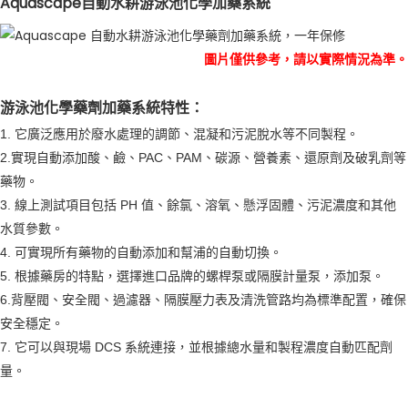
Aquascape自動水耕游泳池化學加藥系統
圖片僅供參考，請以實際情況為準。
游泳池化學藥劑加藥系統特性：
1. 它廣泛應用於廢水處理的調節、混凝和污泥脫水等不同製程。
2.實現自動添加酸、鹼、PAC、PAM、碳源、營養素、還原劑及破乳劑等
藥物。
3. 線上測試項目包括 PH 值、餘氯、溶氧、懸浮固體、污泥濃度和其他
水質參數。
4. 可實現所有藥物的自動添加和幫浦的自動切換。
5. 根據藥房的特點，選擇進口品牌的螺桿泵或隔膜計量泵，添加泵。
6.背壓閥、安全閥、過濾器、隔膜壓力表及清洗管路均為標準配置，確保
安全穩定。
7. 它可以與現場 DCS 系統連接，並根據總水量和製程濃度自動匹配劑
量。