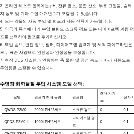
3. 온라인 테스트 항목에는 pH, 잔류 염소, 용존 산소, 부유 고형물, 슬러
지 농도 및 기타 수질 매개변수가 포함될 수 있습니다.
4. 모든 약물의 자동 투입 및 펌프의 자동 전환이 가능합니다.
5. 약국의 특성에 따라 수입 브랜드 스크류 펌프 또는 다이어프램 계량 펌
프를 선택하여 펌프를 추가하십시오.
6. 역압 밸브, 안전 밸브, 필터, 다이어프램 압력계 및 세척 파이프라인은
모두 표준 사양으로 안전성과 안정성을 보장합니다.
7. 현장 DCS 시스템과 연동하여 총 물량 및 공정 농도에 따라 자동으로
투입량을 조절할 수 있습니다.
수영장 화학물질 투입 시스템
모델 선택:
최대 기기
모델
펌프의 최대 유량
펌프형
전자 
수
QWDS-P2M0-I
2000LPH
*2
세트
스크류 펌프
0
0,1
다이어프램 펌
QPDS-P2M0-II
1000LPH*2
세트
0
0,1
프
QWDS-P2M2-I
2000LPH
*2
세트
스크류 펌프
2
0,1