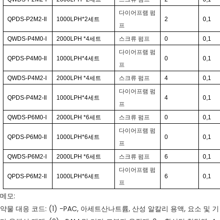
다이어프램 펌
QPDS-P2M2-II
1000LPH*2
세트
2
0,1
프
QWDS-P4M0-I
2000LPH
*4
세트
스크류 펌프
0
0,1
다이어프램 펌
QPDS-P4M0-II
1000LPH*4
세트
0
0,1
프
QWDS-P4M2-I
2000LPH
*4
세트
스크류 펌프
4
0,1
다이어프램 펌
QPDS-P4M2-II
1000LPH*4
세트
4
0,1
프
QWDS-P6M0-I
2000LPH
*6
세트
스크류 펌프
0
0,1
다이어프램 펌
QPDS-P6M0-II
1000LPH*6
세트
0
0,1
프
QWDS-P6M2-I
2000LPH
*6
세트
스크류 펌프
6
0,1
다이어프램 펌
QPDS-P6M2-II
1000LPH*6
세트
6
0,1
프
메모:
약물 대응 코드: (1) -PAC, 아세트산나트륨, 산성 알칼리 용액, 요소 및 기