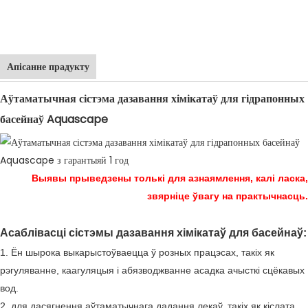
Апісанне прадукту
Аўтаматычная сістэма дазавання хімікатаў для гідрапонных
басейнаў Aquascape
Выявы прыведзены толькі для азнаямлення, калі ласка,
звярніце ўвагу на практычнасць.
Асаблівасці сістэмы дазавання хімікатаў для басейнаў:
1. Ён шырока выкарыстоўваецца ў розных працэсах, такіх як
рэгуляванне, каагуляцыя і абязводжванне асадка ачысткі сцёкавых
вод.
2, для дасягнення аўтаматычнага дадання лекаў, такіх як кіслата,