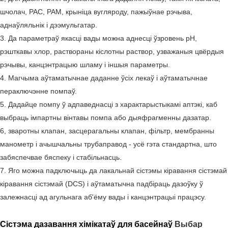
шчолач, PAC, PAM, крыніца вугляроду, пажыўнае рэчыва,
аднаўляльнік і дээмульгатар.
3. Да параметраў якасці вады можна аднесці ўзровень pH,
рэшткавы хлор, раствораны кіслотны раствор, узважаныя цвёрдыя
рэчывы, канцэнтрацыю шламу і іншыя параметры.
4. Магчыма аўтаматычнае даданне ўсіх лекаў і аўтаматычнае
пераключэнне помпаў.
5. Дадайце помпу ў адпаведнасці з характарыстыкамі аптэкі, каб
выбраць імпартны вінтавы помпа або дыяфрагменны дазатар.
6, зваротны клапан, засцерагальны клапан, фільтр, мембранны
манометр і ачышчальны трубаправод - усё гэта стандартна, што
забяспечвае бяспеку і стабільнасць.
7. Яго можна падключыць да лакальнай сістэмы кіравання сістэмай
кіравання сістэмай (DCS) і аўтаматычна падбіраць дазоўку ў
залежнасці ад агульнага аб'ёму вады і канцэнтрацыі працэсу.
Сістэма дазавання хімікатаў для басейнаў
Выбар