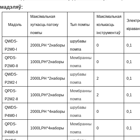
мадэляў:
Максімальная
Максімальная
Электр
Мадэль
хуткасць патоку
Тып помпы
колькасць
кірава
помпы
інструментаў
QWDS-
шрубавы
2000LPH
*2
наборы
0
0,1
P2M0-I
помпа
QPDS-
Мембранны
1000LPH*2
наборы
0
0,1
P2M0-II
помпа
QWDS-
шрубавы
2000LPH
*2
наборы
2
0,1
P2M2-I
помпа
QPDS-
Мембранны
1000LPH*2
наборы
2
0,1
P2M2-II
помпа
QWDS-
шрубавы
2000LPH
*4
наборы
0
0,1
P4M0-I
помпа
QPDS-
Мембранны
1000LPH*4
наборы
0
0,1
P4M0-II
помпа