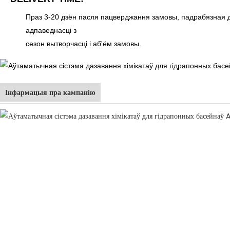
Праз 3-20 дзён пасля пацверджання замовы, падрабязная д
адпаведнасці з
сезон вытворчасці і аб'ём замовы.
Інфармацыя пра кампанію