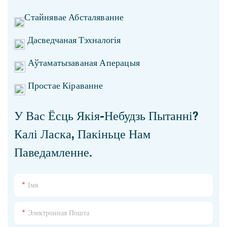
Стайнявае Абсталяванне
Дасведчаная Тэхналогія
Аўтаматызаваная Аперацыя
Простае Кіраванне
У Вас Ёсць Якія-Небудзь Пытанні?
Калі Ласка, Пакіньце Нам
Паведамленне.
Імя
Электронная Пошта