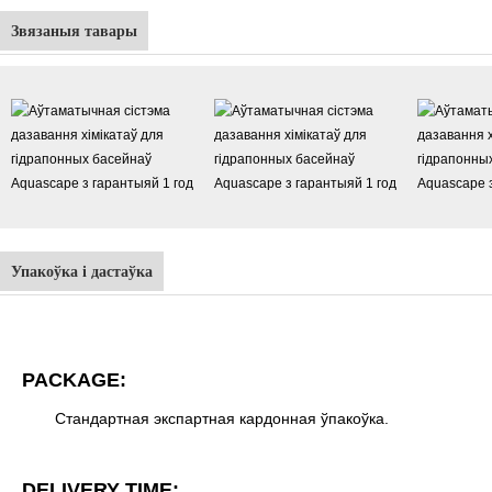
Звязаныя тавары
Упакоўка і дастаўка
PACKAGE:
Стандартная экспартная кардонная ўпакоўка.
DELIVERY TIME: