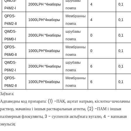
QWDS-
шрубавы
2000LPH
*4
наборы
4
0,1
P4M2-I
помпа
QPDS-
Мембранны
1000LPH*4
наборы
4
0,1
P4M2-II
помпа
QWDS-
шрубавы
2000LPH
*6
наборы
0
0,1
P6M0-I
помпа
QPDS-
Мембранны
1000LPH*6
наборы
0
0,1
P6M0-II
помпа
QWDS-
шрубавы
2000LPH
*6
наборы
6
0,1
P6M2-I
помпа
QPDS-
Мембранны
1000LPH*6
наборы
6
0,1
P6M2-II
помпа
Заўвага:
Адпаведны код прэпарата: (1) -ПАК, ацэтат натрыю, кіслотна-шчолачны
раствор, мачавіна і іншыя растваральныя агенты, (2) -ПАМ і іншыя
палімерныя флокулянты, 3 - суспензія актыўнага вугалю, 4 - вапнавая
эмульсія;