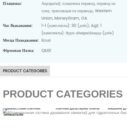
Плацяжы:
Акрэдытыў, плацежны перавод, перавод на
суму, транзакцыя па пераводу, Western
Union, MoneyGram, OA
Час Выканання:
1-1 (камплекты): 30 (дзён), &gt; 1
(камплекты): будзе абмяркоўвацца (дзён)
Месца Паходжання:
Кітай
Машына для абязводжвання
Фірмовая Назва:
QILEE
асадка
PRODUCT CATEGORIES
PRODUCT CATEGORIES
Прамысловы хімічны
Хімічны дазатарны помпа
Машына дл
змяшальнік