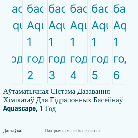
Аўтаматычная Сістэма Дазавання
Хімікатаў Для Гідрапонных Басейнаў
Aquascape, 1 Год
Дастаўка:
Падтрымка марскіх перавозак