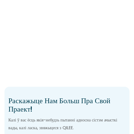
Раскажыце Нам Больш Пра Свой
Праект!
Калі ў вас ёсць якія-небудзь пытанні адносна сістэм ачысткі
вады, калі ласка, звяжыцеся з QILEE.