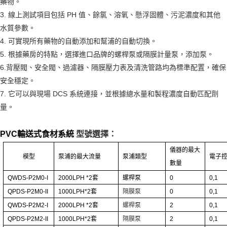
藥物。
3. 線上測試項目包括 PH 值、餘氯、溶氧、懸浮固體、污泥濃度和其他
水質參數。
4. 可實現所有藥物的自動添加和幫浦的自動切換。
5. 根據藥房的特點，選擇進口品牌的螺桿泵或隔膜計量泵，添加泵。
6.背壓閥、安全閥、過濾器、隔膜壓力表及清洗管路均為標準配置，確保
安全穩定。
7. 它可以與現場 DCS 系統連接，並根據總水量和製程濃度自動匹配劑
量。
PVC輸送式食材系統
型號選擇：
儀器的最大
模型
泵浦的最大流量
泵浦類型
電子
數量
QWDS-P2M0-I
2000LPH
*2
套
螺桿泵
0
0,1
QPDS-P2M0-II
1000LPH*2
套
隔膜泵
0
0,1
QWDS-P2M2-I
2000LPH
*2
套
螺桿泵
2
0,1
QPDS-P2M2-II
1000LPH*2
套
隔膜泵
2
0,1