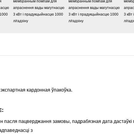
экспартная кардонная ўпакоўка.
E:
ён пасля пацверджання замовы, падрабязная дата дастаўкі
адпаведнасці з