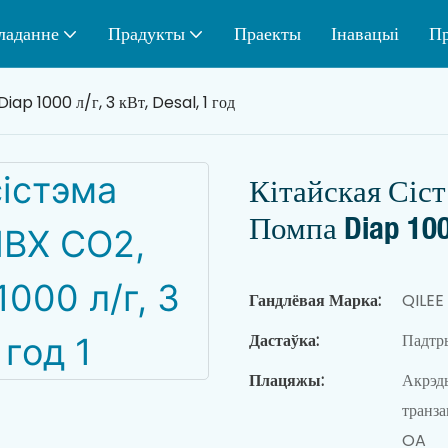
ладанне
Прадукты
Праекты
Інавацыі
Пр
iap 1000 л/г, 3 кВт, Desal, 1 год
Кітайская Сіс
Помпа Diap 1000
Гандлёвая Марка:
QILEE
Дастаўка:
Падтры
Плацяжы:
Акрэды
транз
OA