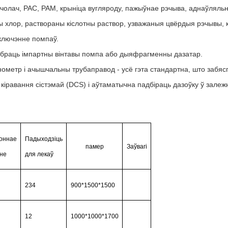
шчолач, PAC, PAM, крыніца вугляроду, пажыўнае рэчыва, аднаўляльні
вы хлор, раствораны кіслотны раствор, узважаныя цвёрдыя рэчывы
ключэнне помпаў.
выбраць імпартны вінтавы помпа або дыяфрагменны дазатар.
ометр і ачышчальны трубаправод - усё гэта стандартна, што забясп
кіравання сістэмай (DCS) і аўтаматычна падбіраць дазоўку ў залежн
оннае
Падыходзіць
памер
Заўвагі
нне
для лекаў
234
900*1500*1500
12
1000*1000*1700