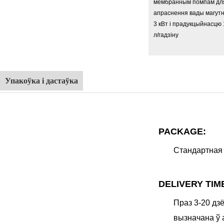
Упакоўка і дастаўка
PACKAGE:
Стандартная 
DELIVERY TIM
Праз 3-20 дз
вызначана ў 