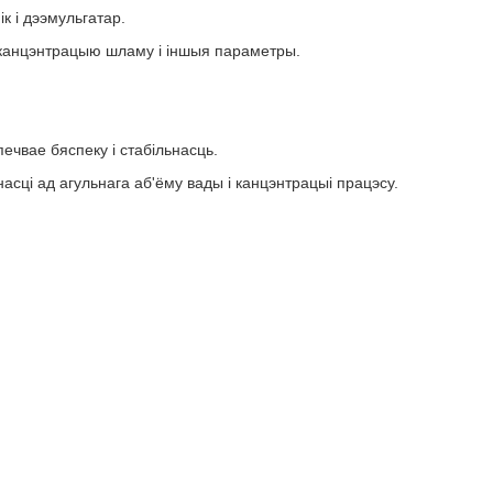
к і дээмульгатар.
, канцэнтрацыю шламу і іншыя параметры.
ечвае бяспеку і стабільнасць.
асці ад агульнага аб'ёму вады і канцэнтрацыі працэсу.