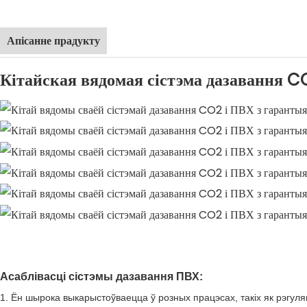
Апісанне прадукту
Кітайская вядомая сістэма дазавання C
Асаблівасці сістэмы дазавання ПВХ:
1. Ён шырока выкарыстоўваецца ў розных працэсах, такіх як рэгуля