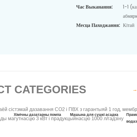
Час Выканання:
1-1 (к
абмярк
Месца Паходжання:
Кітай
бязводжвання
T CATEGORIES
→
Хімічны дазатарны помпа
Машына для сушкі асадка
Прам
водаз