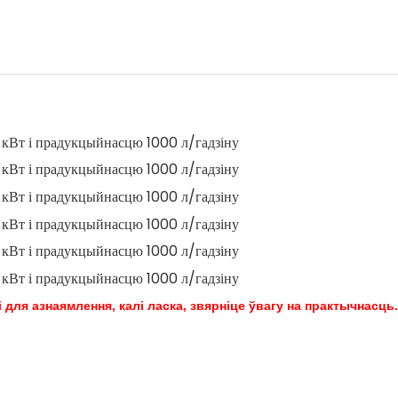
ля азнаямлення, калі ласка, звярніце ўвагу на практычнасць.