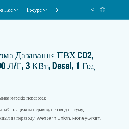
а Нас
Рэсурс
Кантакт
тэма Дазавання ПВХ CO2,
 Л/г, 3 КВт, Desal, 1 Год
мка марскіх перавозак
Шрубавы фільтр-
прэс
тыў, плацежны перавод, перавод на суму,
акцыя па пераводу, Western Union, MoneyGram,