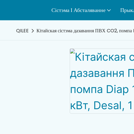
Сістэма І Абсталяванне
Прык
QILEE
Кітайская сістэма дазавання ПВХ CO2, помпа D