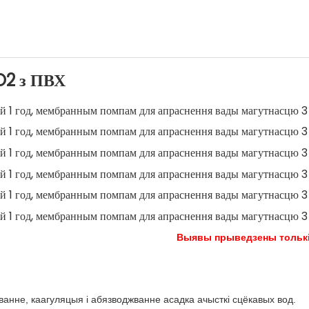
O2 з ПВХ
Выявы прыведзены толькі д
ванне, каагуляцыя і абязводжванне асадка ачысткі сцёкавых вод.