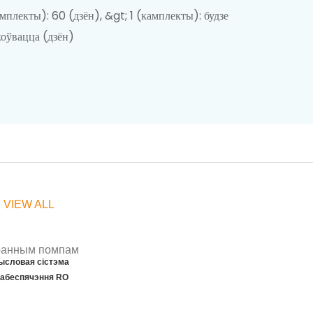
амплекты): 60 (дзён), &gt; 1 (камплекты): будзе
оўвацца (дзён)
Сістэма дазавання
парашка
 VIEW ALL
ысловая сістэма
абеспячэння RO