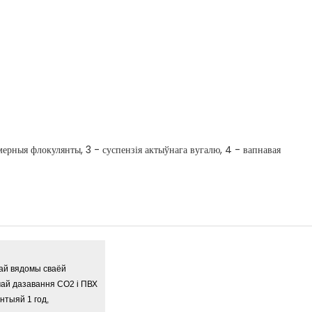
мерныя флокулянты, 3 - суспензія актыўнага вугалю, 4 - вапнавая