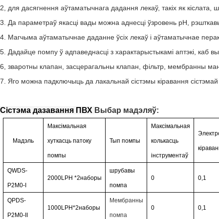
2, для дасягнення аўтаматычнага дадання лекаў, такіх як кіслата, 
3. Да параметраў якасці вады можна аднесці ўзровень pH, рэштка
4. Магчыма аўтаматычнае даданне ўсіх лекаў і аўтаматычнае пера
5. Дадайце помпу ў адпаведнасці з характарыстыкамі аптэкі, каб 
6, зваротны клапан, засцерагальны клапан, фільтр, мембранны ман
7. Яго можна падключыць да лакальнай сістэмы кіравання сістэмай 
Сістэма дазавання ПВХ
Выбар мадэляў:
Максімальная
Максімальная
Электр
Мадэль
хуткасць патоку
Тып помпы
колькасць
кірава
помпы
інструментаў
QWDS-
шрубавы
2000LPH
*2
наборы
0
0,1
P2M0-I
помпа
QPDS-
Мембранны
1000LPH*2
наборы
0
0,1
P2M0-II
помпа