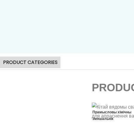
Машына для а
асадка
PRODUCT CATEGORIES
PRODUC
Прамысловы хімічны
змяшальнік