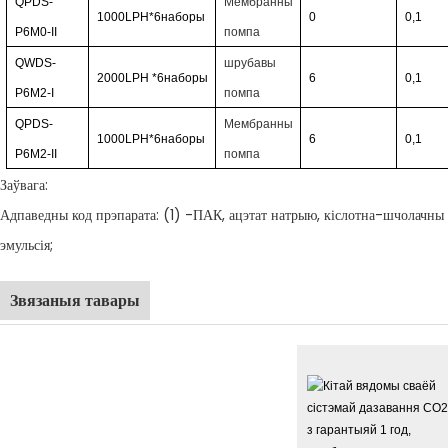
QPDS-
Мембранны
1000LPH*6
наборы
0
0,1
P6M0-II
помпа
QWDS-
шрубавы
2000LPH
*6
наборы
6
0,1
P6M2-I
помпа
QPDS-
Мембранны
1000LPH*6
наборы
6
0,1
P6M2-II
помпа
Заўвага:
Адпаведны код прэпарата: (1) -ПАК, ацэтат натрыю, кіслотна-шчолачны 
эмульсія;
Звязаныя тавары