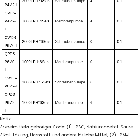
2000LPH
*4
Sets
Schraubenpumpe
4
0,1
P4M2-I
QPDS-
P4M2-
1000LPH*4
Sets
Membranpumpe
4
0,1
II
QWDS-
2000LPH
*6
Sets
Schraubenpumpe
0
0,1
P6M0-I
QPDS-
P6M0-
1000LPH*6
Sets
Membranpumpe
0
0,1
II
QWDS-
2000LPH
*6
Sets
Schraubenpumpe
6
0,1
P6M2-I
QPDS-
P6M2-
1000LPH*6
Sets
Membranpumpe
6
0,1
II
Notiz:
Arzneimittelzugehöriger Code: (1) -PAC, Natriumacetat, Säure-
Alkali-Lösung, Harnstoff und andere lösliche Mittel, (2) -PAM