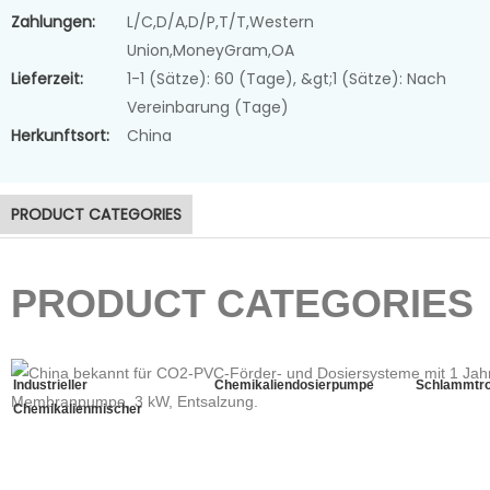
Zahlungen:
L/C,D/A,D/P,T/T,Western
Union,MoneyGram,OA
Lieferzeit:
1-1 (Sätze): 60 (Tage), &gt;1 (Sätze): Nach
Vereinbarung (Tage)
Herkunftsort:
China
Schlammentwässerungsmaschine
PRODUCT CATEGORIES
PRODUCT CATEGORIES
Industrieller
Chemikaliendosierpumpe
Schlammtr
Chemikalienmischer