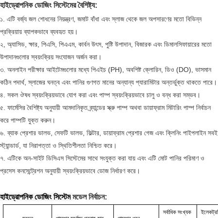
হাইড্রোপনিক ডোজিং সিস্টেমের বৈশিষ্ট্য:
১. এটি বর্জ্য জল শোধনের নিয়ন্ত্রণ, জমাট বাঁধা এবং স্লাজ থেকে জল অপসারণের মতো বিভিন্ন
প্রক্রিয়ায় ব্যাপকভাবে ব্যবহৃত হয়।
২, অ্যাসিড, ক্ষার, পিএসি, পিএএম, কার্বন উৎস, পুষ্টি উপাদান, বিজারক এবং ডিমালসিফায়ারের মতো
উপাদানগুলোর স্বয়ংক্রিয় সংযোজন অর্জন করা।
৩. অনলাইন পরীক্ষার আইটেমগুলোর মধ্যে পিএইচ (PH), অবশিষ্ট ক্লোরিন, ডিও (DO), ভাসমান
কঠিন পদার্থ, স্লাজের ঘনত্ব এবং পানির গুণগত মানের অন্যান্য প্যারামিটার অন্তর্ভুক্ত থাকতে পারে।
৪. সকল ঔষধ স্বয়ংক্রিয়ভাবে যোগ করা এবং পাম্প স্বয়ংক্রিয়ভাবে চালু ও বন্ধ করা সম্ভব।
৫. ফার্মেসির বৈশিষ্ট্য অনুযায়ী আমদানিকৃত ব্র্যান্ডের স্ক্রু পাম্প অথবা ডায়াফ্রাম মিটারিং পাম্প নির্বাচন
করে পাম্পটি যুক্ত করুন।
৬. ব্যাক প্রেশার ভালভ, সেফটি ভালভ, ফিল্টার, ডায়াফ্রাম প্রেশার গেজ এবং ক্লিনিং পাইপলাইন সবই
স্ট্যান্ডার্ড, যা নিরাপত্তা ও স্থিতিশীলতা নিশ্চিত করে।
৭. এটিকে অন-সাইট ডিসিএস সিস্টেমের সাথে সংযুক্ত করা যায় এবং এটি মোট পানির পরিমাণ ও
প্রসেস কনসেন্ট্রেশন অনুযায়ী স্বয়ংক্রিয়ভাবে ডোজ নির্ধারণ করে।
হাইড্রোপনিক ডোজিং সিস্টেম
মডেল নির্বাচন:
সর্বাধিক সংখ্যক
ইলেকট্র