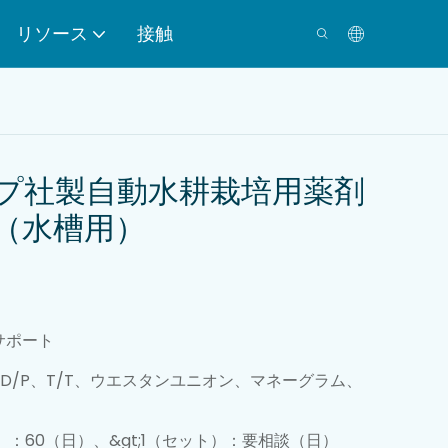
リソース
接触
プ社製自動水耕栽培用薬剤
（水槽用）
スクリューフィルタ
ープレス
サポート
A、D/P、T/T、ウエスタンユニオン、マネーグラム、
粉末供給システム
ト）：60（日）、&gt;1（セット）：要相談（日）