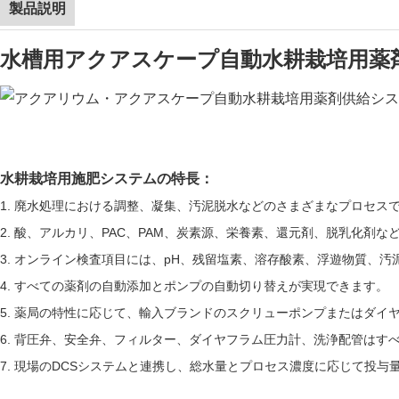
製品説明
水槽用アクアスケープ自動水耕栽培用薬
水耕栽培用施肥システムの特長：
1. 廃水処理における調整、凝集、汚泥脱水などのさまざまなプロセス
2. 酸、アルカリ、PAC、PAM、炭素源、栄養素、還元剤、脱乳化剤
3. オンライン検査項目には、pH、残留塩素、溶存酸素、浮遊物質、
4. すべての薬剤の自動添加とポンプの自動切り替えが実現できます。
5. 薬局の特性に応じて、輸入ブランドのスクリューポンプまたはダイ
6. 背圧弁、安全弁、フィルター、ダイヤフラム圧力計、洗浄配管はす
7. 現場のDCSシステムと連携し、総水量とプロセス濃度に応じて投与