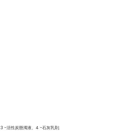
 -活性炭懸濁液、4 -石灰乳剤;