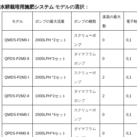
水耕栽培用施肥システム
モデルの選択：
楽器の最大
モデル
ポンプの最大流量
ポンプの種類
電子
数
スクリューポ
QWDS-P2M0-I
2000LPH
*2
セット
0
0,1
ンプ
ダイヤフラム
QPDS-P2M0-II
1000LPH*2
セット
0
0,1
ポンプ
スクリューポ
QWDS-P2M2-I
2000LPH
*2
セット
2
0,1
ンプ
ダイヤフラム
QPDS-P2M2-II
1000LPH*2
セット
2
0,1
ポンプ
スクリューポ
QWDS-P4M0-I
2000LPH
*4
セット
0
0,1
ンプ
ダイヤフラム
QPDS-P4M0-II
1000LPH*4
セット
0
0,1