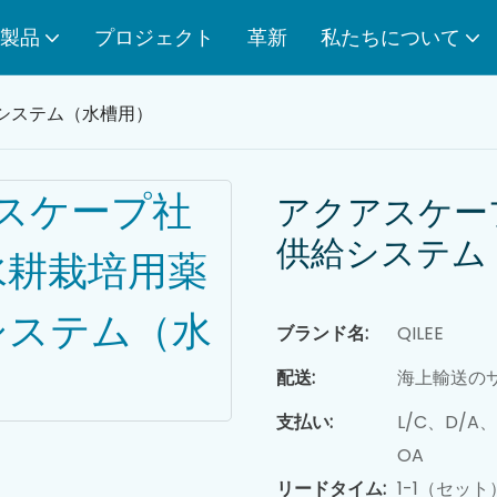
製品
プロジェクト
革新
私たちについて
システム（水槽用）
アクアスケー
供給システム
ブランド名:
QILEE
配送:
海上輸送の
支払い:
L/C、D/
OA
リードタイム:
1-1（セッ