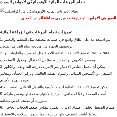
نظام الجرعات المائية الأوتوماتيكي لأحواض السمك
الصور هي لأغراض التوضيح فقط، ويرجى مراعاة الجانب العملي.
مميزات نظام الجرعات في الزراعة المائية:
1. يتم استخدامه على نطاق واسع في عمليات مختلفة مثل التنظيم والتخثير
وتجفيف الحمأة في معالجة مياه الصرف الصحي.
2، لتحقيق الإضافة التلقائية للأدوية مثل الحمض، والقلويات، وPAC، وPAM،
ومصدر الكربون، والمغذيات، وعامل الاختزال، ومزيل الاستحلاب.
3. يمكن أن تشمل عناصر الاختبار عبر الإنترنت درجة الحموضة، والكلور
المتبقي، والأكسجين المذاب، والمواد الصلبة العالقة، وتركيز الحمأة، ومعايير
جودة المياه الأخرى.
4. يمكن تحقيق الإضافة التلقائية لجميع الأدوية والتبديل التلقائي للمضخات.
5. أضف المضخة وفقًا لخصائص الصيدلية لاختيار مضخة لولبية من ماركة
مستوردة أو مضخة قياس غشائية.
6، صمام الضغط الخلفي، صمام الأمان، الفلتر، مقياس ضغط الحجاب الحاجز،
وخط أنابيب التنظيف كلها قياسية، مما يضمن السلامة والاستقرار.