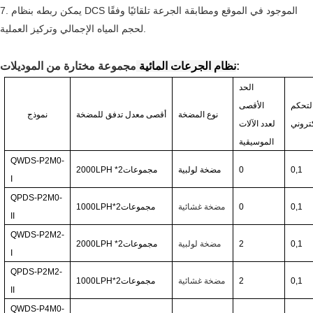
7. يمكن ربطه بنظام DCS الموجود في الموقع ومطابقة الجرعة تلقائيًا وفقًا
لحجم المياه الإجمالي وتركيز العملية.
مجموعة مختارة من الموديلات:
نظام الجرعات المائية
الحد
لتحكم
الأقصى
نوع المضخة
أقصى معدل تدفق للمضخة
نموذج
كتروني
لعدد الآلات
الموسيقية
QWDS-P2M0-
0,1
0
مضخة لولبية
مجموعات
*2
2000LPH
I
QPDS-P2M0-
0,1
0
مضخة غشائية
مجموعات
1000LPH*2
II
QWDS-P2M2-
0,1
2
مضخة لولبية
مجموعات
*2
2000LPH
I
QPDS-P2M2-
0,1
2
مضخة غشائية
مجموعات
1000LPH*2
II
QWDS-P4M0-