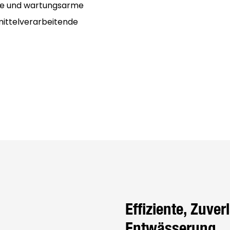
xible und wartungsarme
mittelverarbeitende
Effiziente, Zuv
Entwässerung