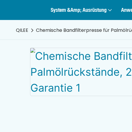
System &amp; Ausrüstung
Anw
QILEE
Chemische Bandfilterpresse für Palmölrüc