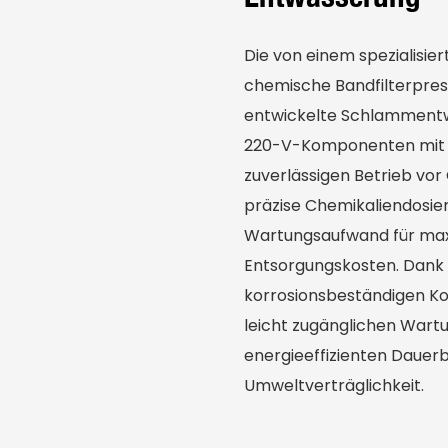
Die von einem spezialisie
chemische Bandfilterpre
entwickelte Schlammentw
220-V-Komponenten mit ei
zuverlässigen Betrieb vor
präzise Chemikaliendosie
Wartungsaufwand für max
Entsorgungskosten. Dank
korrosionsbeständigen Kon
leicht zugänglichen Wart
energieeffizienten Dauer
Umweltverträglichkeit.