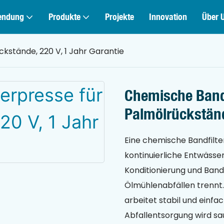
endung
Produkte
Projekte
Innovation
Über 
kstände, 220 V, 1 Jahr Garantie
Chemische Bandf
Palmölrückständ
Eine chemische Bandfilte
kontinuierliche Entwässe
Konditionierung und Ban
Ölmühlenabfällen trennt. 
arbeitet stabil und einfa
Abfallentsorgung wird sau