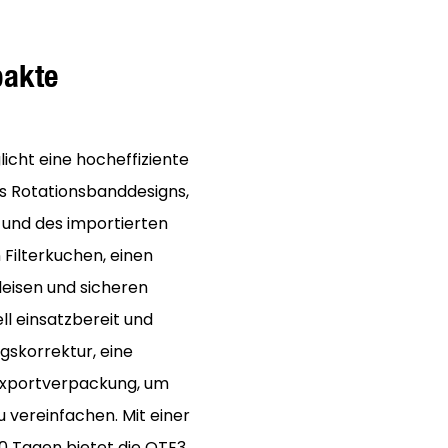
pakte
ht eine hocheffiziente
s Rotationsbanddesigns,
 und des importierten
 Filterkuchen, einen
leisen und sicheren
ll einsatzbereit und
skorrektur, eine
Exportverpackung, um
zu vereinfachen. Mit einer
20 Tagen bietet die QTE3