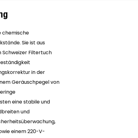
ng
e chemische
stände. Sie ist aus
 Schweizer Filtertuch
beständigkeit
gskorrektur in der
 einem Geräuschpegel von
geringe
sten eine stabile und
dbreiten und
icherheitsüberwachung,
owie einem 220-V-