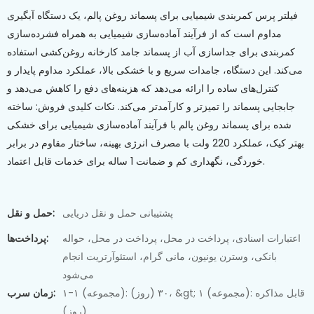
فیلتر پرس کمربندی شیمیایی برای پسماند روغن پالم، یک دستگاه آبگیری
مداوم است که از فرآیند آماده‌سازی شیمیایی به همراه فشرده‌سازی
کمربندی برای جداسازی آب از پسماند جامد کارخانه روغن‌کشی استفاده
می‌کند. این دستگاه، جامدات سریع و با خشکی بالا، عملکرد مداوم پایدار و
کنترل‌های ساده را ارائه می‌دهد که هزینه‌های دفع را کاهش می‌دهد و
جابجایی پسماند را تمیزتر و کارآمدتر می‌کند. نکات کلیدی فروش: ساخته
شده برای پسماند روغن پالم با فرآیند آماده‌سازی شیمیایی برای خشکی
بهتر کیک، عملکرد 220 ولت با مصرف انرژی بهینه، ساختار مقاوم در برابر
خوردگی، نگهداری کم و ضمانت 1 ساله برای خدمات قابل اعتماد.
پشتیبانی حمل و نقل دریایی
حمل و نقل:
اعتبارات اسنادی، پرداخت در محل، پرداخت در محل، حواله
پرداخت‌ها:
بانکی، وسترن یونیون، مانی گرام، استئوآرتریت انجام
می‌شود
۱-۱ (مجموعه): ۳۰ (روز)، &gt; ۱ (مجموعه): قابل مذاکره
زمان سرب:
(روز)