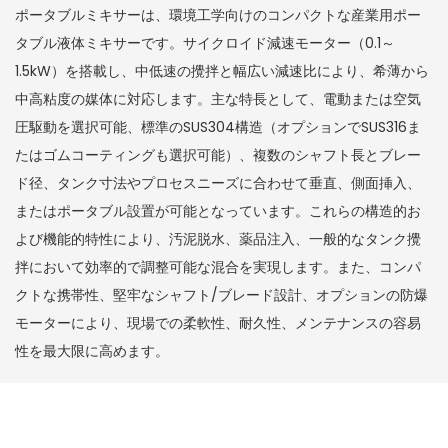
ポータブルミキサーは、環境工学向けのコンパクトな産業用ポー
タブル液体ミキサーです。サイクロイド減速モーター（0.1～
1.5kW）を搭載し、中低速の攪拌と幅広い減速比により、希薄から
中高粘度の媒体に対応します。主な特長として、電動または空気
圧駆動を選択可能、標準のSUS304構造（オプションでSUS316ま
たはゴムコーティングも選択可能）、複数のシャフト長とブレー
ド径、タンク寸法やプロセスニーズに合わせて垂直、側面挿入、
またはポータブル設置が可能となっています。これらの構造的お
よび機能的特性により、汚泥脱水、薬品注入、一般的なタンク攪
拌において効率的で調整可能な混合を実現します。また、コンパ
クトな携帯性、堅牢なシャフト/ブレード設計、オプションの防爆
モーターにより、現場での柔軟性、耐久性、メンテナンスの容易
性を最大限に高めます。