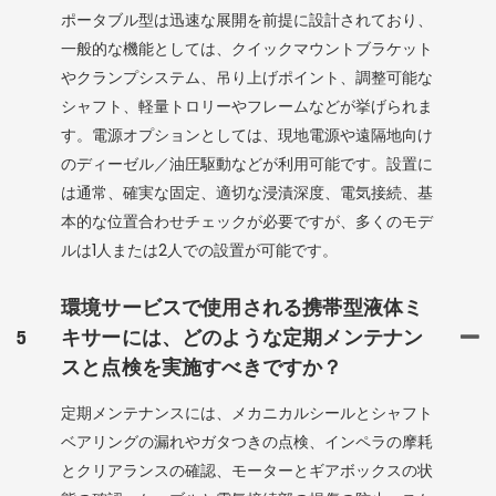
ポータブル型は迅速な展開を前提に設計されており、
一般的な機能としては、クイックマウントブラケット
やクランプシステム、吊り上げポイント、調整可能な
シャフト、軽量トロリーやフレームなどが挙げられま
す。電源オプションとしては、現地電源や遠隔地向け
のディーゼル／油圧駆動などが利用可能です。設置に
は通常、確実な固定、適切な浸漬深度、電気接続、基
本的な位置合わせチェックが必要ですが、多くのモデ
ルは1人または2人での設置が可能です。
環境サービスで使用される携帯型液体ミ
5
キサーには、どのような定期メンテナン
スと点検を実施すべきですか？
定期メンテナンスには、メカニカルシールとシャフト
ベアリングの漏れやガタつきの点検、インペラの摩耗
とクリアランスの確認、モーターとギアボックスの状