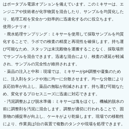
はポータブル電源オプションを備えています。このミキサーは、エ
ンジニアや技術者が化学物質を混合したり、サンプルを均質化した
り、処理工程を安全かつ効率的に迅速化するのに役立ちます。
使用シナリオ：
・廃水処理サンプリング：ミキサーを使用して採取サンプルを均質
化することで、ラボでの検査の精度と再現性を確保します。持ち運
び可能なため、スタッフは未沈殿物を運搬することなく、採取場所
でサンプルを混合できます。迅速な混合により、検査の遅延が軽減
され、サンプルの完全性が維持されます。
・薬品の注入と中和：現場では、ミキサーがpH調整や凝集のため
に、注入剤をタンクや池に均一に分散させます。均一な分散により
反応効率が向上し、薬品の無駄が削減されます。持ち運び可能なた
め、変化するプロセスニーズに迅速に対応できます。
・汚泥調整および脱水準備：ミキサーは塊をほぐし、機械的脱水の
前に調整剤を汚泥に混合します。調整が適切に行われることで、固
形物の捕捉率が向上し、ケーキがより乾燥します。現場での移動性
により、作業員は1台の装置で複数のタンクや現場を処理できます。