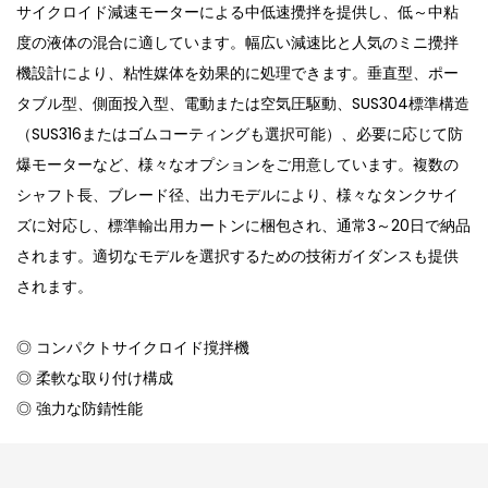
サイクロイド減速モーターによる中低速攪拌を提供し、低～中粘
度の液体の混合に適しています。幅広い減速比と人気のミニ攪拌
機設計により、粘性媒体を効果的に処理できます。垂直型、ポー
タブル型、側面投入型、電動または空気圧駆動、SUS304標準構造
（SUS316またはゴムコーティングも選択可能）、必要に応じて防
爆モーターなど、様々なオプションをご用意しています。複数の
シャフト長、ブレード径、出力モデルにより、様々なタンクサイ
ズに対応し、標準輸出用カートンに梱包され、通常3～20日で納品
されます。適切なモデルを選択するための技術ガイダンスも提供
されます。
◎ コンパクトサイクロイド撹拌機
◎ 柔軟な取り付け構成
◎ 強力な防錆性能