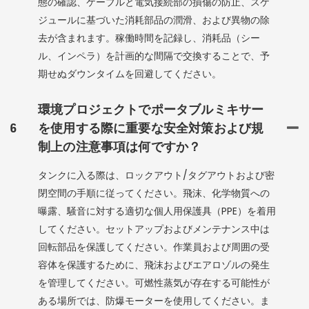
態の確認、ケーブルと電気接続部の損傷の防止、スケ
ジュールに基づいた消耗部品の潤滑、および異物の除
去が含まれます。稼働時間を記録し、消耗品（シー
ル、インペラ）を計画的な間隔で交換することで、予
期せぬダウンタイムを回避してください。
環境プロジェクトでポータブルミキサー
6
を使用する際に重要な安全対策および規
制上の注意事項は何ですか？
タンクに入る際は、ロックアウト/タグアウトおよび密
閉空間の手順に従ってください。飛沫、化学物質への
曝露、騒音に対する適切な個人用保護具（PPE）を着用
してください。セットアップおよびメンテナンス中は
回転部品を保護してください。作業員および周囲の受
容体を保護するために、飛沫およびエアロゾルの発生
を管理してください。可燃性蒸気が存在する可能性が
ある場所では、防爆モーターを使用してください。ま