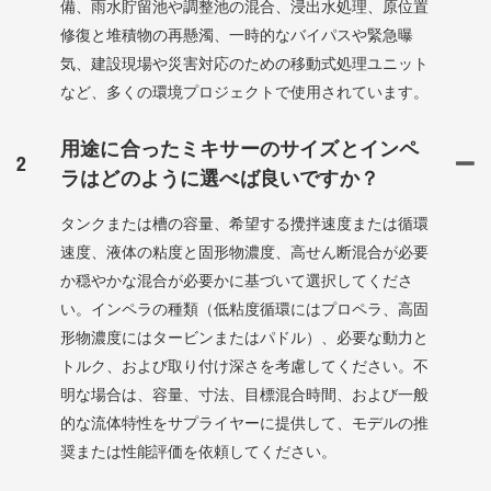
備、雨水貯留池や調整池の混合、浸出水処理、原位置
修復と堆積物の再懸濁、一時的なバイパスや緊急曝
気、建設現場や災害対応のための移動式処理ユニット
など、多くの環境プロジェクトで使用されています。
用途に合ったミキサーのサイズとインペ
2
ラはどのように選べば良いですか？
タンクまたは槽の容量、希望する攪拌速度または循環
速度、液体の粘度と固形物濃度、高せん断混合が必要
か穏やかな混合が必要かに基づいて選択してくださ
い。インペラの種類（低粘度循環にはプロペラ、高固
形物濃度にはタービンまたはパドル）、必要な動力と
トルク、および取り付け深さを考慮してください。不
明な場合は、容量、寸法、目標混合時間、および一般
的な流体特性をサプライヤーに提供して、モデルの推
奨または性能評価を依頼してください。