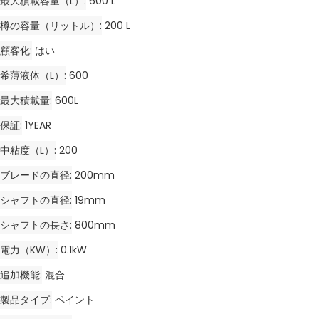
最大積載容量（L）
600 L
樽の容量（リットル）
200 L
顧客化
はい
希薄液体（L）
600
最大積載量
600L
保証
1YEAR
中粘度（L）
200
ブレードの直径
200mm
シャフトの直径
19mm
シャフトの長さ
800mm
電力（kW）
0.1kW
追加機能
混合
製品タイプ
ペイント