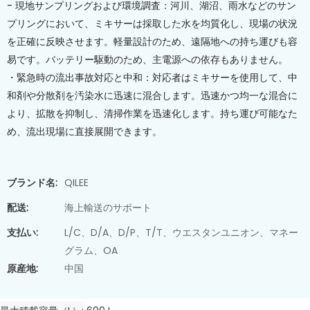
- 現地サンプリングおよび環境調査：河川、湖沼、雨水などのサン
プリングにおいて、ミキサーは採取した水を均質化し、現場の状況
を正確に反映させます。軽量設計のため、遠隔地への持ち運びも容
易です。バッテリー駆動のため、主電源への依存もありません。
・緊急時の流出事故対応と中和：対応者はミキサーを使用して、中
和剤や分散剤を汚染水に迅速に混合します。迅速かつ均一な混合に
より、拡散を抑制し、清掃作業を迅速化します。持ち運び可能なた
め、流出現場に直接展開できます。
ブランド名:
QILEE
配送:
海上輸送のサポート
支払い:
L/C、D/A、D/P、T/T、ウエスタンユニオン、マネー
グラム、OA
原産地:
中国