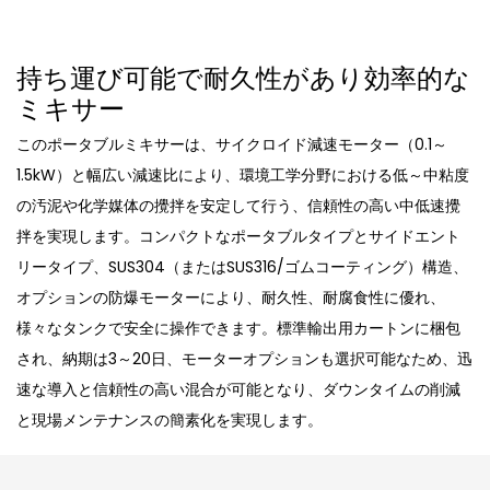
持ち運び可能で耐久性があり効率的な
ミキサー
このポータブルミキサーは、サイクロイド減速モーター（0.1～
1.5kW）と幅広い減速比により、環境工学分野における低～中粘度
の汚泥や化学媒体の攪拌を安定して行う、信頼性の高い中低速攪
拌を実現します。コンパクトなポータブルタイプとサイドエント
リータイプ、SUS304（またはSUS316/ゴムコーティング）構造、
オプションの防爆モーターにより、耐久性、耐腐食性に優れ、
様々なタンクで安全に操作できます。標準輸出用カートンに梱包
され、納期は3～20日、モーターオプションも選択可能なため、迅
速な導入と信頼性の高い混合が可能となり、ダウンタイムの削減
と現場メンテナンスの簡素化を実現します。