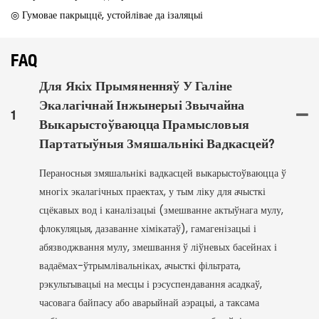
◎ Гумовае пакрыццё, устойлівае да ізаляцыі
FAQ
Для Якіх Прымяненняў У Галіне
Экалагічнай Інжынерыі Звычайна
1
Выкарыстоўваюцца Прамысловыя
Партатыўныя Змяшальнікі Вадкасцей?
Пераносныя змяшальнікі вадкасцей выкарыстоўваюцца ў
многіх экалагічных праектах, у тым ліку для ачысткі
сцёкавых вод і каналізацыі (змешванне актыўнага мулу,
флокуляцыя, дазаванне хімікатаў), гамагенізацыі і
абязводжвання мулу, змешвання ў ліўневых басейнах і
вадаёмах-ўтрымлівальніках, ачысткі фільтрата,
рэкультывацыі на месцы і рэсуспендавання асадкаў,
часовага байпасу або аварыйнай аэрацыі, а таксама