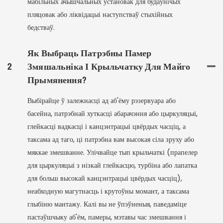
мабільных ачышчальных установак для будаўнічых
пляцовак або ліквідацыі наступстваў стыхійных
бедстваў.
Як Выбраць Патрэбны Памер
2
Змяшальніка І Крыльчатку Для Майго
Прымянення?
Выбірайце ў залежнасці ад аб'ёму рэзервуара або
басейна, патрэбнай хуткасці абарачэння або цыркуляцыі,
глейкасці вадкасці і канцэнтрацыі цвёрдых часціц, а
таксама ад таго, ці патрэбна вам высокая сіла зруху або
мяккае змешванне. Улічвайце тып крыльчаткі (прапелер
для цыркуляцыі з нізкай глейкасцю, турбіна або лапатка
для больш высокай канцэнтрацыі цвёрдых часціц),
неабходную магутнасць і крутоўны момант, а таксама
глыбіню мантажу. Калі вы не ўпэўненыя, паведаміце
пастаўшчыку аб'ём, памеры, мэтавы час змешвання і