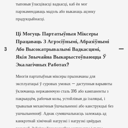
тыповыя ўласцівасці вадкасці, каб ён мог
парэкамендаваць мадэль або выканаць ацэнку
прадукцыйнасці.
Ці Могуць Партатыўныя Міксеры
Працаваць З Агрэсіўнымі, Абразіўнымі
3
Або Высокатрывалымі Вадкасцямі,
Якія Звычайна Выкарыстоўваюцца Ў
Экалагічных Работах?
Многія партатыўныя міксеры прызначаны для
эксплуатацыі ў суровых умовах — даступныя варыянты
ўключаюць нержавеючую сталь 316 або кампаненты з
пакрыццём, рабочыя колы, устойлівыя да ізаляцыі, і
трывалыя механічныя ўшчыльненні або канструкцыі без
ушчыльненняў. Аднак сумяшчальнасць залежыць ад
канкрэтнай хімічнай нагрузкі і нагрузкі цвёрдых