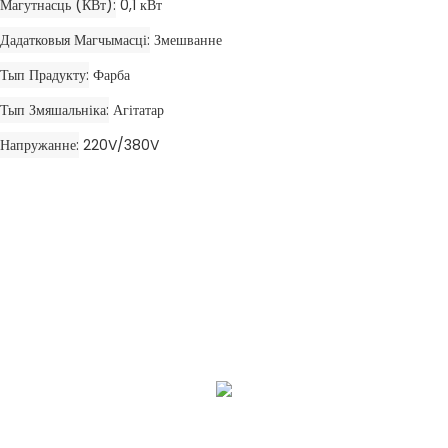
Магутнасць (кВт)
0,1 кВт
Дадатковыя Магчымасці
Змешванне
Тып Прадукту
Фарба
Тып Змяшальніка
Агітатар
Напружанне
220V/380V