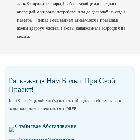
лёгкаўзгаральныя пары; і забяспечвайце адпаведнасць
аперацый мясцовым патрабаванням да дазволаў на скід і
паветра — перад змешваннем азнаёмцеся з правіламі
аховы здароўя, бяспекі і аховы навакольнага асяроддзя на
месцы.
Раскажыце Нам Больш Пра Свой
Праект!
Калі ў вас ёсць якія-небудзь пытанні адносна сістэм ачысткі
вады, калі ласка, звяжыцеся з QILEE.
Стайнявае Абсталяванне
Дасведчаная Тэхналогія