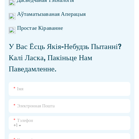
Аўтаматызаваная Аперацыя
Простае Кіраванне
У Вас Ёсць Якія-Небудзь Пытанні?
Калі Ласка, Пакіньце Нам
Паведамленне.
Імя
Электронная Пошта
Тэлефон
+1