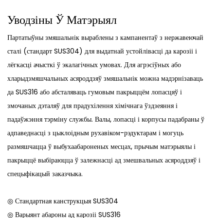
Уводзіны Ў Матэрыял
Партатыўны змяшальнік выраблены з кампанентаў з нержавеючай
сталі (стандарт SUS304) для выдатнай устойлівасці да карозіі і
лёгкасці ачысткі ў экалагічных умовах. Для агрэсіўных або
хларыдзмяшчальных асяроддзяў змяшальнік можна мадэрнізаваць
да SUS316 або абсталяваць гумовым пакрыццём лопасцяў і
змочаных дэталяў для прадухілення хімічнага ўздзеяння і
падаўжэння тэрміну службы. Валы, лопасці і корпусы падабраны ў
адпаведнасці з цыклоідным рухавіком-рэдуктарам і могуць
размяшчацца ў выбухаабароненых месцах, прычым матэрыялы і
пакрыццё выбіраюцца ў залежнасці ад змешвальных асяроддзяў і
спецыфікацый заказчыка.
◎ Стандартная канструкцыя SUS304
◎ Варыянт абароны ад карозіі SUS316