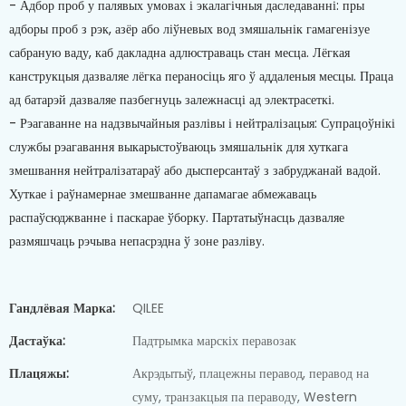
- Адбор проб у палявых умовах і экалагічныя даследаванні: пры
адборы проб з рэк, азёр або ліўневых вод змяшальнік гамагенізуе
сабраную ваду, каб дакладна адлюстраваць стан месца. Лёгкая
канструкцыя дазваляе лёгка пераносіць яго ў аддаленыя месцы. Праца
ад батарэй дазваляе пазбегнуць залежнасці ад электрасеткі.
- Рэагаванне на надзвычайныя разлівы і нейтралізацыя: Супрацоўнікі
службы рэагавання выкарыстоўваюць змяшальнік для хуткага
змешвання нейтралізатараў або дысперсантаў з забруджанай вадой.
Хуткае і раўнамернае змешванне дапамагае абмежаваць
распаўсюджванне і паскарае ўборку. Партатыўнасць дазваляе
размяшчаць рэчыва непасрэдна ў зоне разліву.
Гандлёвая Марка:
QILEE
Дастаўка:
Падтрымка марскіх перавозак
Плацяжы:
Акрэдытыў, плацежны перавод, перавод на
суму, транзакцыя па пераводу, Western