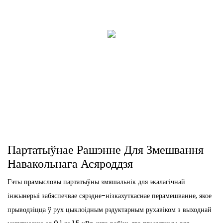
Партатыўнае Рашэнне Для Змешвання
Навакольнага Асяроддзя
Гэты прамысловы партатыўны змяшальнік для экалагічнай
інжынерыі забяспечвае сярэдне-нізкахуткаснае перамешванне, якое
прыводзіцца ў рух цыклоідным рэдуктарным рухавіком з выходнай