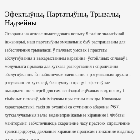
Эфектыўны, Партатыўны, Трывалы,
Надзейны
Створаны на аснове шматгадовага вопыту ў галіне экалагічнай
інжынерыі, наш партатыўны змяшальнік быў распрацаваны для
забеспячэння трываласці ў палявых умовах і прастаты
абслугоўвання з выкарыстаннем каразійна-ўстойлівых сплаваў і
модульнага прывада для хуткага разгортвання і спрашчэння
абслугоўвання. Ён забяспечвае змешванне з рэгуляваным зрухам і
рэгуляваннем хуткасці, бесшумную працу і эфектыўнае
выкарыстанне энергіі для гамагенізацыі сцёкавых вод, шламу і
хімічных патокаў, мінімізуючы пры гэтым выкіды. Ключавыя
характарыстыкі, такія як рухавікі са ступенню абароны IP67,
хутказлучальныя валы, воданепранікальнае кіраванне і лічбавы
маніторынг, забяспечваюць скарачэнне часу прастою, спрашчэнне
транспарціроўкі, дакладнае кіраванне працэсам і зніжэнне выдаткаў
на жыццёвы цыкл.