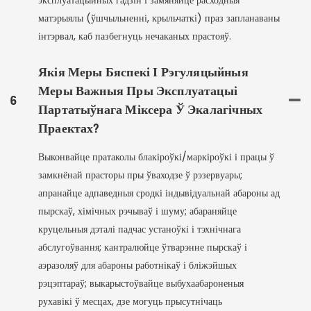
эксплуатацыйных гадзін і замяняйце расходныя
матэрыялы (ўшчыльненні, крыльчаткі) праз запланаваны
інтэрвал, каб пазбегнуць нечаканых прастояў.
Якія Меры Бяспекі І Рэгуляцыйныя
Меры Важныя Пры Эксплуатацыі
6
Партатыўнага Міксера Ў Экалагічных
Праектах?
Выконвайце пратаколы блакіроўкі/маркіроўкі і працы ў
замкнёнай прасторы пры ўваходзе ў рэзервуары;
апранайце адпаведныя сродкі індывідуальнай абароны ад
пырскаў, хімічных рэчываў і шуму; абараняйце
круцельныя дэталі падчас устаноўкі і тэхнічнага
абслугоўвання; кантралюйце ўтварэнне пырскаў і
аэразоляў для абароны работнікаў і бліжэйшых
рэцэптараў; выкарыстоўвайце выбухаабароненыя
рухавікі ў месцах, дзе могуць прысутнічаць