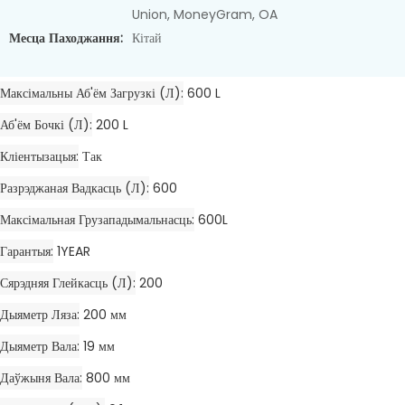
Union, MoneyGram, OA
Месца Паходжання:
Кітай
Максімальны Аб'ём Загрузкі (л)
600 L
Аб'ём Бочкі (л)
200 L
Кліентызацыя
Так
Разрэджаная Вадкасць (л)
600
Максімальная Грузападымальнасць
600L
Гарантыя
1YEAR
Сярэдняя Глейкасць (л)
200
Дыяметр Ляза
200 мм
Дыяметр Вала
19 мм
Даўжыня Вала
800 мм