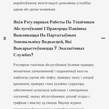
выраўноўвання; многія мадэлі дазваляюць усталёўку
адным або двума чалавекамі.
Якія Рэгулярныя Работы Па Тэхнічным
Абслугоўванні І Праверцы Павінны
Выконвацца На Партатыўным
5
Змяшальніку Вадкасцей, Які
Выкарыстоўваецца Ў Экалагічных
Службах?
Рэгулярнае тэхнічнае абслугоўванне ўключае праверку
механічных ушчыльненняў і падшыпнікаў вала на
наяўнасць уцечак або люфту, праверку зносу і зазораў
крыльчаткі, праверку стану рухавіка і рэдуктара,
забеспячэнне цэласнасці кабельных і электрычных
злучэнняў, змазку абслугоўваемых дэталяў згодна з
графікам і ачыстку ад смецця. Вядзіце журнал