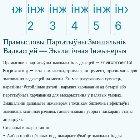
Прамысловы Партатыўны Змяшальнік
Вадкасцей — Экалагічная Інжынерыя
Прамысловы партатыўны змяшальнік вадкасцей — Environmental
Engineering — гэта кампактны, трывалы інструмент, прызначаны для
змешвання вадкасцей на месцы. Ён мае рэгуляваную хуткасць,
каразійна-ўстойлівыя дэталі і варыянт харчавання ад батарэі або
партатыўнага харчавання для выкарыстання ў палявых умовах.
Змяшальнік дапамагае інжынерам і тэхнікам бяспечна і эфектыўна
змешваць хімічныя рэчывы, гамагенізаваць узоры і паскараць этапы
апрацоўкі.
Сцэнарыі выкарыстання:
- Адбор проб сцёкавых вод: выкарыстоўвайце змяшальнік для