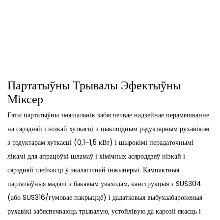
Партатыўны Трывалы Эфектыўны
Міксер
Гэты партатыўны змяшальнік забяспечвае надзейнае перамешванне
на сярэдняй і нізкай хуткасці з цыклоідным рэдуктарным рухавіком
з рэдуктарам хуткасці (0,1–1,5 кВт) і шырокімі перадаточнымі
лікамі для апрацоўкі шламаў і хімічных асяроддзяў нізкай і
сярэдняй глейкасці ў экалагічнай інжынерыі. Кампактныя
партатыўныя мадэлі з бакавым уваходам, канструкцыя з SUS304
(або SUS316/гумовае пакрыццё) і дадатковыя выбухаабароненыя
рухавікі забяспечваюць трывалую, устойлівую да карозіі якасць і