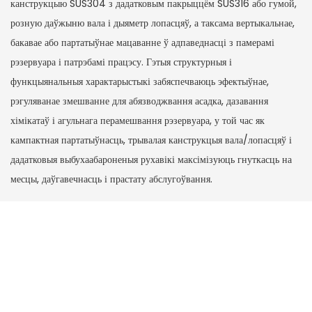
канструкцыю SUS304 з дадатковым пакрыццём SUS316 або гумой,
розную даўжыню вала і дыяметр лопасцяў, а таксама вертыкальнае,
бакавае або партатыўнае мацаванне ў адпаведнасці з памерамі
рэзервуара і патрэбамі працэсу. Гэтыя структурныя і
функцыянальныя характарыстыкі забяспечваюць эфектыўнае,
рэгуляванае змешванне для абязводжвання асадка, дазавання
хімікатаў і агульнага перамешвання рэзервуара, у той час як
кампактная партатыўнасць, трывалая канструкцыя вала/лопасцяў і
дадатковыя выбухаабароненыя рухавікі максімізуюць гнуткасць на
месцы, даўгавечнасць і прастату абслугоўвання.