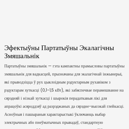
Эфектыўны Партатыўны Экалагічны
Змяшальнік
Партатыўны змяшальнік — гэта кампактны прамысловы партатыўны
змяшальнік для вадкасцей, прызначаны для экалагічнай інжынерыі,
які прыводзіцца ў рух цыклоідным рэдуктарным рухавіком з
рэдуктарам хуткасці (0,1–1,5 кВт), які забяспечвае перамешванне на
сярэдняй і нізкай хуткасці і шырокія перадаткавыя лікі для
апрацоўкі асяроддзяў ад разрэджаных да сярэдне-высокай глейкасці.
Асноўныя і пашыраныя характарыстыкі ўключаюць выбар
электрычных або пнеўматычных прывадаў, стандартную