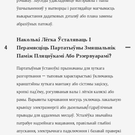
рэчываў. Заўсёды ўдакладняйце матэрыялы і тыпы
ўшчыльненняў у вытворцы і разглядайце магчымасць
выкарыстання дадатковых дэталяў або плана замены
абразіўных патокаў.
Наколькі Лёгка Ўсталяваць І
4
Перамясціць Партатыўны Змяшальнік
Паміж Пляцоўкамі Або Рэзервуарамі?
Партатыўныя ўстаноўкі прызначаны для хуткага
разгортвання — тыповыя характарыстыкі ўключаюць
кранштэйны хуткага мантажу або сістэмы заціску,
кропкі пад'ёму, рэгуляваныя валы і лёгкія каляскі або
рамы. Варыянты харчавання могуць уключаць лакальную
крыніцу электраэнергіі або дызельныя/гідраўлічныя
прывады для аддаленых месцаў. Усталёўка звычайна
патрабуе надзейнага мацавання, правільнай глыбіні
апускання, электрычнага падключэння і базавай праверкі