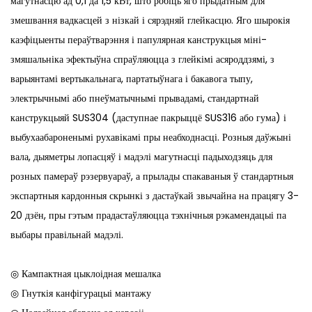
магутнасцю ад 0,1 да 1,5 кВт, што робіць яго прыдатным для
змешвання вадкасцей з нізкай і сярэдняй глейкасцю. Яго шырокія
каэфіцыенты пераўтварэння і папулярная канструкцыя міні-
змяшальніка эфектыўна спраўляюцца з глейкімі асяроддзямі, з
варыянтамі вертыкальнага, партатыўнага і бакавога тыпу,
электрычнымі або пнеўматычнымі прывадамі, стандартнай
канструкцыяй SUS304 (даступнае пакрыццё SUS316 або гума) і
выбухаабароненымі рухавікамі пры неабходнасці. Розныя даўжыні
вала, дыяметры лопасцяў і мадэлі магутнасці падыходзяць для
розных памераў рэзервуараў, а прылады спакаваныя ў стандартныя
экспартныя кардонныя скрынкі з дастаўкай звычайна на працягу 3-
20 дзён, пры гэтым прадастаўляюцца тэхнічныя рэкамендацыі па
выбары правільнай мадэлі.
◎ Кампактная цыклоідная мешалка
◎ Гнуткія канфігурацыі мантажу