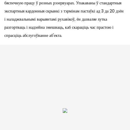
бяспечную працу ў розных рэзервуарах. Упакаваны ў стандартныя
экспартныя кардонныя скрынкі з тэрмінам пастаўкі ад 3 да 20 дзён
і наладжвальнымі варыянтамі рухавікоў, ён дазваляе хутка
разгортваць і надзейна змешваць, каб скараціць час прастою і
спрасціць абслугоўванне аб'екта.