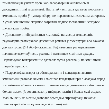
гамагенізацыі ўзятых проб, каб лабараторныя аналізы былі
дакладнымі і паўтаральнымі. Партатыўная праца дазваляе персаналу
змешваць пробы ў пункце збору, не перавозячы неасечаны матэрыял.
Хуткае змешванне скарачае затрымкі падчас тэставання і захоўвае
цэласнасць пробы.
- Дазаванне і нейтралізацыя хімікатаў: на месцы змяшальнік
раўнамерна размеркавае дазаваныя рэчывы ў рэзервуары або сажалкі
для кантролю pH або флокуляцыі. Раўнамернае размеркаванне
паляпшае эфектыўнасць рэакцыі і памяншае хімічныя адходы.
Партатыўнае выкарыстанне дазваляе хутка рэагаваць на зменлівыя
патрэбы працэсу.
- Падрыхтоўка асадка да абязводжвання і кандыцыянавання:
змяшальнік разбівае камякі і змешвае кандыцыянеры з асадкам перад
механічным абязводжваннем. Лепшае кандыцыянаванне забяспечвае
больш высокі ўзровень захопу цвёрдых часціц і больш сухі асадак.
Мабільнасць на месцы дазваляе брыгадам апрацоўваць некалькі
рэзервуараў або пляцовак адной устаноўкай.