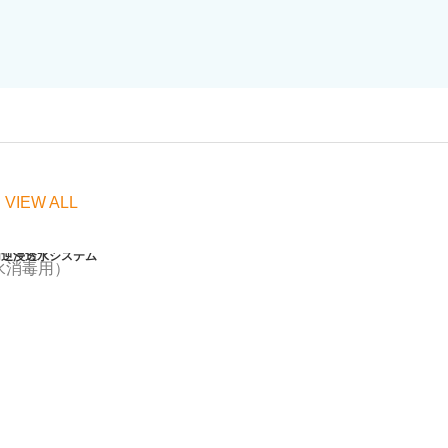
 VIEW ALL
用逆浸透水システム