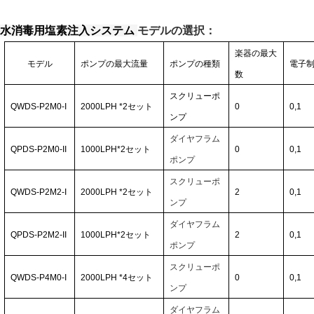
水消毒用塩素注入システム
モデルの選択：
楽器の最大
モデル
ポンプの最大流量
ポンプの種類
電子
数
スクリューポ
QWDS-P2M0-I
2000LPH
*2
セット
0
0,1
ンプ
ダイヤフラム
QPDS-P2M0-II
1000LPH*2
セット
0
0,1
ポンプ
スクリューポ
QWDS-P2M2-I
2000LPH
*2
セット
2
0,1
ンプ
ダイヤフラム
QPDS-P2M2-II
1000LPH*2
セット
2
0,1
ポンプ
スクリューポ
QWDS-P4M0-I
2000LPH
*4
セット
0
0,1
ンプ
ダイヤフラム