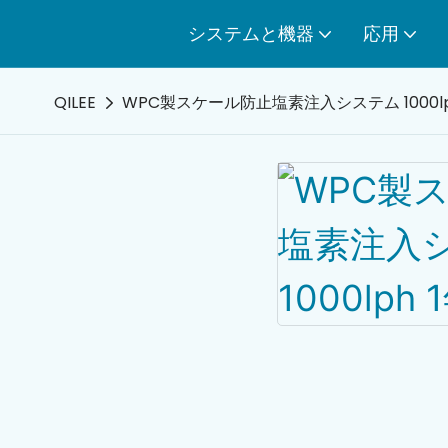
システムと機器
応用
QILEE
WPC製スケール防止塩素注入システム 1000lp