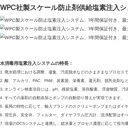
WPC社製スケール防止剤供給塩素注入
水消毒用塩素注入システムの特長：
1. 廃水処理における調整、凝集、汚泥脱水などのさまざまなプロセス
2. 酸、アルカリ、PAC、PAM、炭素源、栄養素、還元剤、脱乳化剤
3. オンライン検査項目には、pH、残留塩素、溶存酸素、浮遊物質、
4. すべての薬剤の自動添加とポンプの自動切り替えが実現できます。
5. 薬局の特性に応じて、輸入ブランドのスクリューポンプまたはダイ
6. 背圧弁、安全弁、フィルター、ダイヤフラム圧力計、洗浄配管はす
7. 現場のDCSシステムと連携し、総水量とプロセス濃度に応じて投与