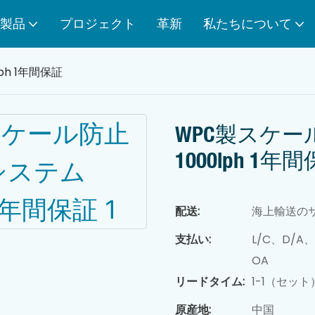
製品
プロジェクト
革新
私たちについて
h 1年間保証
WPC製スケ
1000lph 1年
配送:
海上輸送の
支払い:
L/C、D/
OA
リードタイム:
1-1（セッ
原産地:
中国