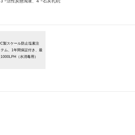
 -活性炭懸濁液、4 -石灰乳剤;