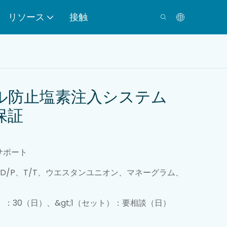
リソース
接触
ール防止塩素注入システム
間保証
スクリューフィルタ
ープレス
サポート
A、D/P、T/T、ウエスタンユニオン、マネーグラム、
粉末供給システム
ト）：30（日）、&gt;1（セット）：要相談（日）