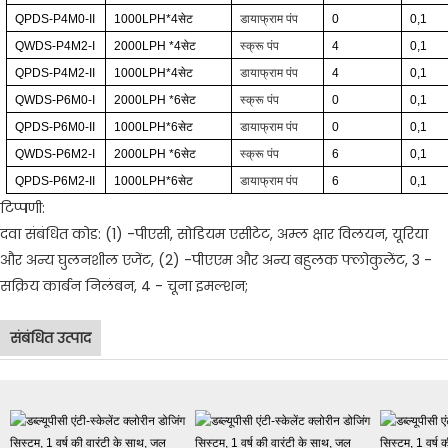
QPDS-P4M0-II
1000LPH*4
सेट
डायाफ्राम पंप
0
0,1
QWDS-P4M2-I
2000LPH
*4
सेट
स्क्रू पंप
4
0,1
QPDS-P4M2-II
1000LPH*4
सेट
डायाफ्राम पंप
4
0,1
QWDS-P6M0-I
2000LPH
*6
सेट
स्क्रू पंप
0
0,1
QPDS-P6M0-II
1000LPH*6
सेट
डायाफ्राम पंप
0
0,1
QWDS-P6M2-I
2000LPH
*6
सेट
स्क्रू पंप
6
0,1
QPDS-P6M2-II
1000LPH*6
सेट
डायाफ्राम पंप
6
0,1
टिप्पणी:
दवा संबंधित कोड: (1) -पीएसी, सोडियम एसीटेट, अम्ल क्षार विलयन, यूरिया
और अन्य घुलनशील एजेंट, (2) -पीएएम और अन्य बहुलक फ्लोकुलेंट, 3 -
सक्रिय कार्बन निलंबन, 4 - चूना इमल्शन;
संबंधित उत्पाद