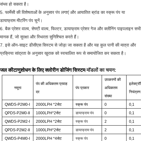
संभव हो सकता है।
5. फार्मेसी की विशेषताओं के अनुसार पंप लगाएं और आयातित ब्रांड का स्क्रू पंप या
डायाफ्राम मीटरिंग पंप चुनें।
6. बैक प्रेशर वाल्व, सेफ्टी वाल्व, फिल्टर, डायाफ्राम प्रेशर गेज और क्लीनिंग पाइपलाइन सभी
मानक हैं, जो सुरक्षा और स्थिरता सुनिश्चित करते हैं।
7. इसे ऑन-साइट डीसीएस सिस्टम से जोड़ा जा सकता है और यह कुल पानी की मात्रा और
प्रक्रिया सांद्रता के अनुसार खुराक को स्वचालित रूप से समायोजित कर सकता है।
जल कीटाणुशोधन के लिए क्लोरीन डोजिंग सिस्टम
मॉडलों का चयन:
उपकरणों की
पंप की अधिकतम प्रवाह
इलेक्ट्र
नमूना
पंप प्रकार
अधिकतम
दर
नियंत्रण
संख्या
QWDS-P2M0-I
2000LPH
*2
सेट
स्क्रू पंप
0
0,1
QPDS-P2M0-II
1000LPH*2
सेट
डायाफ्राम पंप
0
0,1
QWDS-P2M2-I
2000LPH
*2
सेट
स्क्रू पंप
2
0,1
QPDS-P2M2-II
1000LPH*2
सेट
डायाफ्राम पंप
2
0,1
QWDS-P4M0-I
2000LPH
*4
सेट
स्क्रू पंप
0
0,1