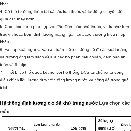
khác.
4. Có thể tự động thêm tất cả các loại thuốc và tự động chuyển đổi
giữa các máy bơm.
5. Chọn loại bơm phù hợp với đặc điểm của nhà thuốc, ví dụ như bơm
trục vít hoặc bơm định lượng màng ngăn của các thương hiệu nhập
khẩu.
6. Van áp suất ngược, van an toàn, bộ lọc, đồng hồ đo áp suất màng
và đường ống làm sạch đều là các bộ phận tiêu chuẩn, đảm bảo an
toàn và ổn định.
7. Thiết bị có thể được kết nối với hệ thống DCS tại chỗ và tự động
điều chỉnh liều lượng dựa trên tổng lượng nước và nồng độ trong quá
trình.
Hệ thống định lượng clo để khử trùng nước
Lựa chọn các
mẫu:
Số lượng
Lưu lượng tối đa
Điều k
Người mẫu
Loại bơm
dụng cụ tối