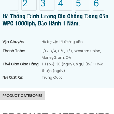
Hệ Thống Định Lượng Clo Chống Đóng Cặn
WPC 1000lph, Bảo Hành 1 Năm.
Vận Chuyển:
Hỗ trợ vận tải đường biển
Thanh Toán:
L/C, D/A, D/P, T/T, Western Union,
MoneyGram, OA
Thời Gian Giao Hàng:
1-1 (bộ): 30 (ngày), &gt;1 (bộ): Thỏa
thuận (ngày)
Nơi Xuất Xứ:
Trung Quốc
Máy tách nước bùn
PRODUCT CATEGORIES