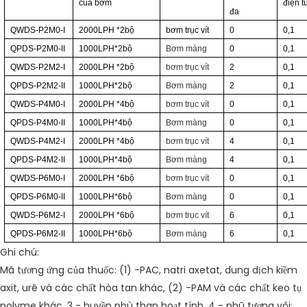
của bơm
điện t
đa
QWDS-P2M0-I
2000LPH
*2
bộ
bơm trục vít
0
0,1
QPDS-P2M0-II
1000LPH*2
bộ
Bơm màng
0
0,1
QWDS-P2M2-I
2000LPH
*2
bộ
bơm trục vít
2
0,1
QPDS-P2M2-II
1000LPH*2
bộ
Bơm màng
2
0,1
QWDS-P4M0-I
2000LPH
*4
bộ
bơm trục vít
0
0,1
QPDS-P4M0-II
1000LPH*4
bộ
Bơm màng
0
0,1
QWDS-P4M2-I
2000LPH
*4
bộ
bơm trục vít
4
0,1
QPDS-P4M2-II
1000LPH*4
bộ
Bơm màng
4
0,1
QWDS-P6M0-I
2000LPH
*6
bộ
bơm trục vít
0
0,1
QPDS-P6M0-II
1000LPH*6
bộ
Bơm màng
0
0,1
QWDS-P6M2-I
2000LPH
*6
bộ
bơm trục vít
6
0,1
QPDS-P6M2-II
1000LPH*6
bộ
Bơm màng
6
0,1
Ghi chú:
Mã tương ứng của thuốc: (1) -PAC, natri axetat, dung dịch kiềm
axit, urê và các chất hòa tan khác, (2) -PAM và các chất keo tụ
polyme khác, 3 - huyền phù than hoạt tính, 4 - nhũ tương vôi;