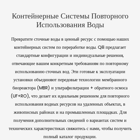
(RO-EDI),
эффективность работы.
система обратного
система подготовки
обеспечивающие
осмоса и
сверхчистой воды
Контейнерные Системы Повторного
превосходное качество
электродеионизации
◎ Контейнерная
воды для
Использования Воды
фармацевтической,
◎ Контейнерная
система очистки
лабораторной и
система
умягченной воды
Превратите сточные воды в ценный ресурс с помощью наших
промышленной сферы.
подачи
контейнерных систем по переработке воды. Qili предлагает
фармацевтической
стандартные конфигурации и индивидуальные решения,
очищенной воды
отвечающие вашим конкретным требованиям по повторному
использованию сточных вод. Эти готовые к эксплуатации
установки объединяют передовые технологии мембранного
биореактора (MBR) и ультрафильтрации + обратного осмоса
(UF+RO), что делает их идеальным решением для повторного
использования водных ресурсов на удаленных объектах, в
живописных районах и на промышленных площадках. Для
получения дополнительных сведений о вариантах систем и
технических характеристиках свяжитесь с нами, чтобы получить
полный каталог продукции.