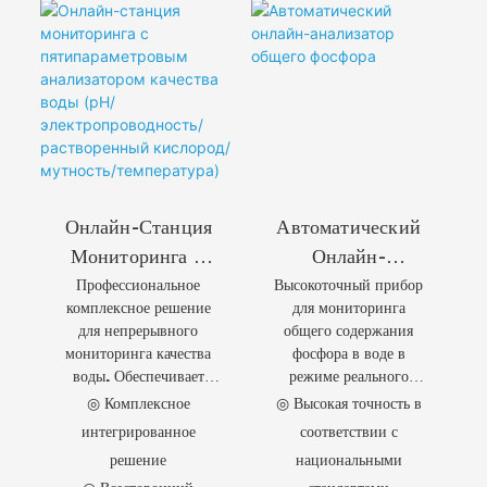
Онлайн-Станция
Автоматический
Мониторинга С
Онлайн-
Профессиональное
Высокоточный прибор
Пятипараметровы
Анализатор
комплексное решение
для мониторинга
М Анализатором
Общего Фосфора
для непрерывного
общего содержания
Качества Воды
мониторинга качества
фосфора в воде в
(pH/
воды. Обеспечивает
режиме реального
контроль пяти основных
времени. Соответствует
Электропроводнос
◎ Комплексное
◎ Высокая точность в
параметров: pH,
национальным
Ть/растворенный
интегрированное
соответствии с
электропроводности
стандартам и
решение
национальными
Кислород/
(EC), растворенного
объединяет в себе