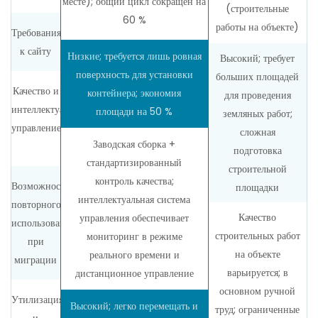
месте); общий цикл сокращен на
(строительные
60 %
работы на объекте)
Требования
к сайту
Низкие; требуется лишь ровная
Высокий; требует
поверхность для установки
больших площадей
Качество и
контейнера; экономия
для проведения
интеллектуальное
площади на 50 %
земляных работ;
управление
сложная
Заводская сборка +
подготовка
стандартизированный
строительной
контроль качества;
Возможность
площадки
интеллектуальная система
повторного
Качество
управления обеспечивает
использования
строительных работ
мониторинг в режиме
при
на объекте
реального времени и
миграции
варьируется; в
дистанционное управление
основном ручной
Утилизация
Высокий; легко перемещать и
труд; ограниченные