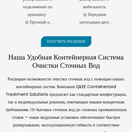
Децентрализованн
Ультрафильтрацие
себе технологии AO и
эксплуатации,
адаптируясь к
подключение по
мобильность
MBR, обеспечивая
полностью
Ой Очистки
Й И Обратным
различным видам
принципу
◎ Передовая
эффективную очистку
интегрированные
промышленных и
Сточных Вод
Осмосом
бытовых сточных вод в
установки по очистке
◎ Прочный и
интеграция двух
коммунальных сточных
(технология
городах, сельских
воды, сочетающие в
вод.
устойчивый к коррозии
технологий
районах, на курортах и
себе ультрафильтрацию
AO+MBR) 2
◎ Компактные размеры
◎ Широкий диапазон
островах. Система,
и обратный осмос, что
Контейнерная
ПОЛУЧИТЬ РАСЦЕНКИ
◎ Модульное
мощности
изготовленная в
обеспечивает их
Установка Для
соответствии со
быстрое развертывание
расширение
◎ Интеллектуальная
Наша Удобная Контейнерная Система
Децентрализованн
стандартами ISO для
и получение воды
автоматизация
Очистки Сточных Вод
контейнеров, отличается
высокой чистоты для
Ой Очистки
◎ Превосходные
быстрым
промышленных и
Сточных Вод
показатели качества
развертыванием,
коммунальных нужд.
Расширьте возможности очистки сточных вод с помощью наших
(технология
компактной
воды
контейнерных систем. Компания QILEE Containerized
конструкцией и
AO+MBR) 3
◎ Комплексный
Treatment Solutions предлагает как стандартные конфигурации,
интеллектуальным
Контейнерная
контроль качества
управлением — она
так и индивидуальные решения, отвечающие вашим конкретным
Установка Для
идеально подходит для
требованиям. От бытовых сточных вод до сложных промышленных
Децентрализованн
территорий, не
стоков — наши модульные установки обеспечивают быстрое
имеющих
Ой Очистки
развертывание, эксплуатационную гибкость и соответствие
муниципальной
Сточных Вод