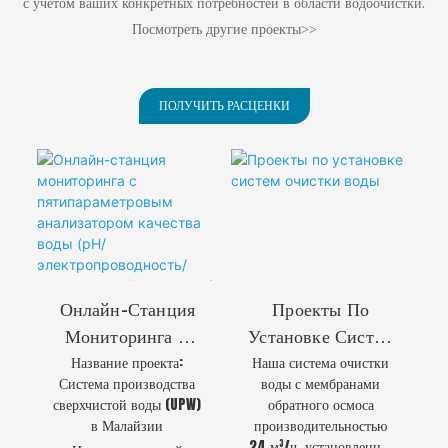
с учетом ваших конкретных потребностей в области водоочистки.
Посмотреть другие проекты>>
ПОЛУЧИТЬ РАСЦЕНКИ
Онлайн-Станция
Проекты По
Мониторинга С
Установке Систем
Название проекта:
Наша система очистки
Пятипараметровы
Очистки Воды
Система производства
воды с мембранами
М Анализатором
сверхчистой воды (UPW)
обратного осмоса
Качества Воды
в Малайзии
производительностью
(pH/
24 м³/ч, установленная