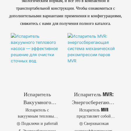
инфраструктуры, и при
экологическим нормам, и все это в компактной и
(технология
этом гарантирует
транспортабельной конструкции. Чтобы ознакомиться с
соответствие качества
AO+MBR) 4
дополнительными вариантами применения и конфигурациями,
очищенных сточных
Контейнерная
свяжитесь с нами для получения полного каталога.
вод международным
Установка Для
стандартам сброса.
Децентрализованн
Ой Очистки
Сточных Вод
(технология
AO+MBR)
Испаритель
Испаритель MVR:
Вакуумного
Энергосберегающа
Испаритель с
Испаритель MVR
Теплового Насоса
Я Система
вакуумным тепловым
представляет собой
— Эффективное
Механической
насосом предлагает
передовую
◎ Подключи и работай
◎ Сверхвысокая
Решение Для
Рекомпрессии
малым и средним
энергосберегающую