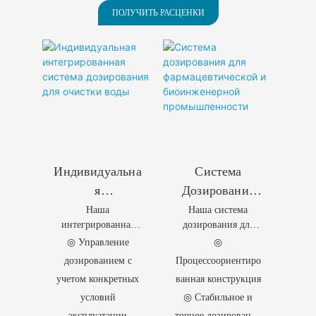
традиционными
ПОЛУЧИТЬ РАСЦЕНКИ
методами очистки
◎ Функции
самоочистки с обратной
промывкой и продувкой
воздухом
Индивидуальна
Система
Я
Дозирования
Наша
Наша система
Интегрированн
Для
интегрированная
дозирования для
Ая Система
Фармацевтичес
система
фармацевтической и
◎ Управление
◎
Дозирования
Кой И
дозирования для
биоинженерной
дозированием с
Процессоориентиро
Для Очистки
Биоинженерной
водоподготовки
промышленности
учетом конкретных
ванная конструкция
представляет собой
обеспечивает
Воды
Промышленнос
условий
◎ Стабильное и
полностью
стабильное и точное
Ти
индивидуальное
дозирование
эксплуатации
точное дозирование