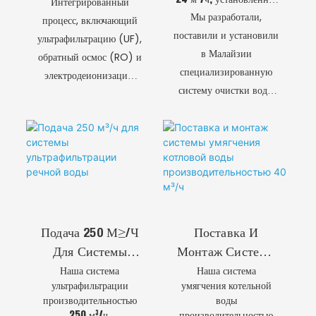
Интегрированный
в Малайзии, отличается
Электропроводнос
Мы разработали,
процесс, включающий
быстрым
Ть/растворенный
поставили и установили
ультрафильтрацию (UF),
развертыванием и
в Малайзии
Кислород/
обратный осмос (RO) и
автоматическим
специализированную
режимом работы,
Мутность/
электродеионизацию
обеспечивая надежное и
систему очистки воды
Температура)
(EDI), представляет
безопасное
методом
собой комплексную
водоснабжение для
нанофильтрации
технологическую
критически важных
производительностью
задач.
цепочку, разработанную
24 м³/ч, чтобы
с единственной целью:
обеспечить стабильное
обеспечить надежное,
и безопасное
непрерывное и
водоснабжение в тех
безхимическое
Подача 250 М³/ч
Поставка И
местах, где
производство
Для Системы
Монтаж Системы
традиционной
сверхчистой воды
Наша система
Наша система
Ультрафильтрации
Умягчения
инфраструктуры было
(UPW). Это не является
ультрафильтрации
умягчения котельной
Речной Воды
Котловой Воды
недостаточно.
обычным процессом
производительностью
воды
Производительнос
Передовая технология
повторного
250 м³/ч,
производительностью