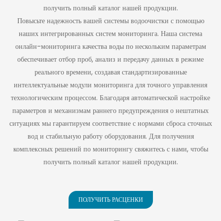
Ванная
производительности
получить полный каталог нашей продукции.
и конструкции
Ультрафильтра
Повысьте надежность вашей системы водоочистки с помощью
системы.
Ционная
наших интегрированных систем мониторинга. Наша система
Мембрана
онлайн-мониторинга качества воды по нескольким параметрам
QILEE:
обеспечивает отбор проб, анализ и передачу данных в режиме
Технология
реального времени, создавая стандартизированные
Точного
интеллектуальные модули мониторинга для точного управления
Разделения Для
технологическим процессом. Благодаря автоматической настройке
Различных
параметров и механизмам раннего предупреждения о нештатных
Источников
ситуациях мы гарантируем соответствие с нормами сброса сточных
Воды
вод и стабильную работу оборудования. Для получения
комплексных решений по мониторингу свяжитесь с нами, чтобы
получить полный каталог нашей продукции.
ПОЛУЧИТЬ РАСЦЕНКИ