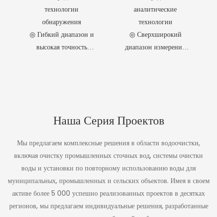
технологиями
отличается передовыми
технологии
аналитические
окисления, разложения
аналитическими
обнаружения
технологии
и детектирования,
технологиями, высокой
◎ Гибкий диапазон и
◎ Сверхширокий
полностью
надежностью, низкими
соответствующими
эксплуатационными
высокая точность
диапазон измерений
строгим стандартам.
расходами и простотой
◎ Конструкция с
◎ Чрезвычайно низкие
Обеспечивает
в использовании, что
использованием
эксплуатационные
стабильную работу,
делает его подходящим
высокоточных
расходы
высокую точность и
как для лабораторных
низкие
исследований, так и для
компонентов
◎ Безопасная и простая
эксплуатационные
мониторинга на
◎ Сверхнизкие
система реагентов
расходы при
объектах.
Наша Серия Проектов
эксплуатационные
◎ Упрощённая
мониторинге
расходы
конструкция прибора
промышленных
Мы предлагаем комплексные решения в области водоочистки,
сточных вод и
◎ Интеллектуальные
◎ Высокая точность
включая очистку промышленных сточных вод, системы очистки
городских
функции
измерений
канализационных
воды и установки по повторному использованию воды для
автоматизации
◎ Гибкое управление
стоков.
муниципальных, промышленных и сельских объектов. Имея в своем
временем
активе более 5 000 успешно реализованных проектов в десятках
регионов, мы предлагаем индивидуальные решения, разработанные