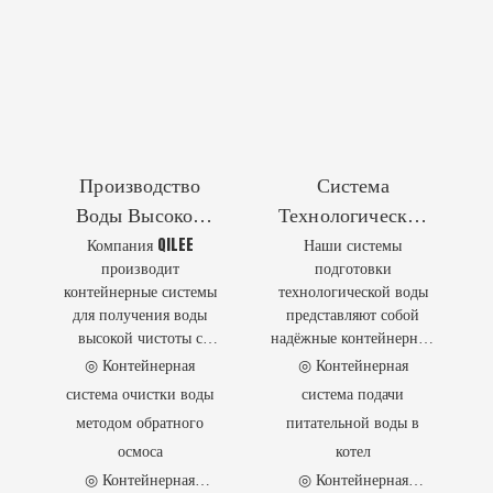
развертывания и
◎ Комплексное
стабильной работы.
проектирование и
производство
Производство
Система
Воды Высокой
Технологической
Компания QILEE
Наши системы
Чистоты
Воды
производит
подготовки
контейнерные системы
технологической воды
для получения воды
представляют собой
высокой чистоты с
надёжные контейнерные
интегрированными
решения для подачи
◎ Контейнерная
◎ Контейнерная
передовыми
питательной,
система очистки воды
система подачи
технологиями
сверхчистой и
методом обратного
питательной воды в
обратного осмоса (RO) и
умягчённой воды,
осмоса
котел
обратного осмоса с
обеспечивая стабильное
электродеионизацией
качество и высокую
◎ Контейнерная
◎ Контейнерная