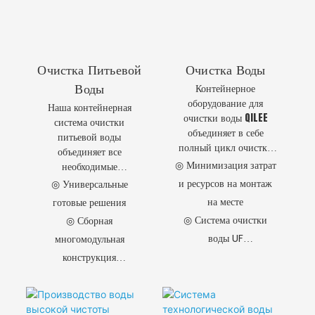
Очистка Питьевой
Очистка Воды
Контейнерное
Воды
оборудование для
Наша контейнерная
очистки воды QILEE
система очистки
объединяет в себе
питьевой воды
полный цикл очистки
объединяет все
(предварительная
◎ Минимизация затрат
необходимые
очистка, коагуляция,
технологические
и ресурсов на монтаж
◎ Универсальные
флотация, отстаивание,
процессы в одном
на месте
готовые решения
фильтрация,
компактном агрегате,
◎ Система очистки
дезинфекция) в
◎ Сборная
обеспечивая получение
стандартном
воды UF
многомодульная
безопасной, мягкой и
транспортном
полезной для здоровья
◎Комплексная система
конструкция
контейнере, что
питьевой воды.
очистки воды
◎ Контролируемое
обеспечивает
производство и
возможность его
немедленного
инжиниринг