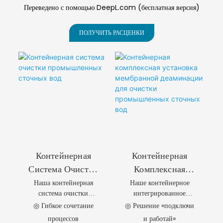
Переведено с помощью DeepL.com (бесплатная версия)
ПОЛУЧИТЬ РАСЦЕНКИ
Контейнерная
Контейнерная
Система Очистки
Комплексная
Наша контейнерная
Наше контейнерное
Промышленных
Установка
система очистки
интегрированное
Сточных Вод
Мембранной
промышленных
мембранное
◎ Гибкое сочетание
◎ Решение «подключи
Деаминации Для
сточных вод
оборудование для
процессов
и работай»
Очистки