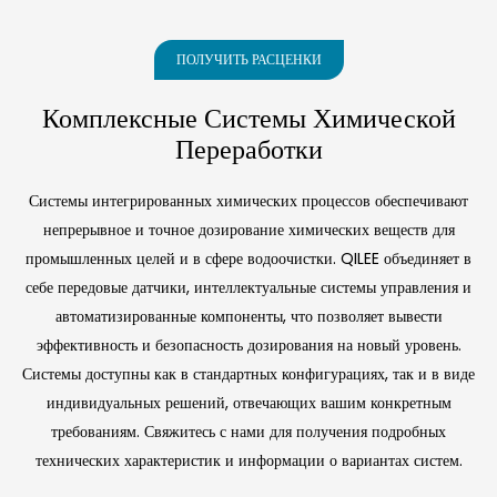
Различных
Нерастворимых
мембраны из полых
жиры, масла и смазки
коллоиды и вирусы
процесс
волокон с порами
(FOG) из
Источников Воды
Загрязнений Из
◎ Модифицированный
◎ Конфигурация,
размером 0,01 мкм,
промышленных
Промышленных
ПОЛУЧИТЬ РАСЦЕНКИ
PVDF с усиленным
готовая к экспорту
которые задерживают
сточных вод с помощью
Сточных Вод
бактерии, коллоиды и
дозирования
поверхностным зарядом
◎ Интеллектуальная
Комплексные Системы Химической
вирусы. Автоматическая
химикатов, флотации
и асимметричной
автоматизация
Переработки
обратная промывка и
растворенным воздухом
градиентной
◎ Низкие затраты на
промывка воздухом
и мультимедийной
пористостью
эксплуатацию и
поддерживают
фильтрации. Это
Системы интегрированных химических процессов обеспечивают
работоспособность
полностью
◎ Принцип размерно-
техническое
непрерывное и точное дозирование химических веществ для
мембран, обеспечивая
контейнерное
исключающей
обслуживание
промышленных целей и в сфере водоочистки. QILEE объединяет в
непрерывную и
автоматизированное
хроматографии с
надежную работу в
решение обеспечивает
себе передовые датчики, интеллектуальные системы управления и
регулированием
промышленных и
получение сточных вод
автоматизированные компоненты, что позволяет вывести
коммунальных
высокой чистоты,
пропускной
эффективность и безопасность дозирования на новый уровень.
системах.
отличается быстрым
способности
Системы доступны как в стандартных конфигурациях, так и в виде
развертыванием и
◎ На 30–60 %
стабильной
индивидуальных решений, отвечающих вашим конкретным
меньшее потребление
производительностью в
требованиям. Свяжитесь с нами для получения подробных
различных условиях.
химикатов по
технических характеристик и информации о вариантах систем.
сравнению с