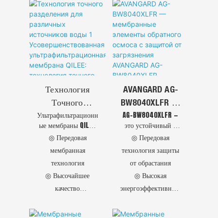
эффективность,
продлить срок
службы
оборудования,
обеспечить
безопасность и
соблюсти
экологические
нормы.
Технология
AVANGARD AG-
Точного
BW8040XLFR —
Ультрафильтрационн
AG-BW8040XLFR —
Разделения Для
Мембранные
ые мембраны QILEE
это устойчивый к
Различных
Элементы
обеспечивают
загрязнению
◎ Передовая
◎ Передовая
Источников
Обратного
революционную
мембранный
мембранная
технология защиты
Воды 1
Осмоса С
эффективность
элемент обратного
технология
от обрастания
фильтрации
осмоса,
Усовершенство
Защитой От
◎ Высочайшее
◎ Высокая
благодаря
предназначенный
Ванная
Загрязнения
передовым
для работы в
качество
энергоэффективност
Ультрафильтра
AVANGARD AG-
полимерным
сложных условиях,
инженерных
ь
составам и
включая очищенную
Ционная
BW8040XLFR
решений
◎ Простота
высокоточной
воду,