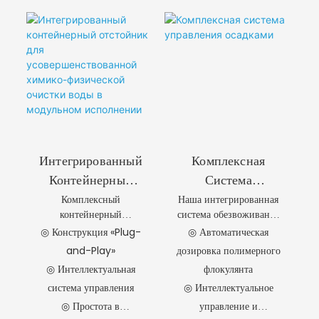
Интегрированный
Комплексная
Контейнерный
Система
Комплексный
Наша интегрированная
Отстойник Для
Управления
контейнерный
система обезвоживания
Усовершенствован
Осадками
отстойник компании
осадка с автоматической
◎ Конструкция «Plug-
◎ Автоматическая
Ной Химико-
QILEE объединяет в себе
дозировкой
and-Play»
дозировка полимерного
Физической
системы дозирования
полимерных
◎ Интеллектуальная
флокулянта
химикатов, флокуляции
флокулянтов сочетает в
Очистки Воды В
система управления
◎ Интеллектуальное
и высокоэффективной
себе
Модульном
ламельной
высокоэффективное
◎ Простота в
управление и
Исполнении
седиментации в
обезвоживание и