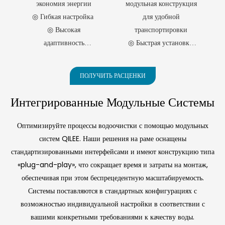
позволяя повторно
экономия энергии
модульная конструкция
Я И
одноступенчатых
проблемы, связанные с
использовать
◎ Гибкая настройка
для удобной
агрегатов, что позволяет
традиционными
Кристаллизации
очищенную воду на
◎ Высокая
транспортировки
повторно использовать
методами удаления
малых
отработанный пар
аммиачного азота, мы
адаптивность
◎ Быстрая установка,
каждой ступени в
разработали модульную
◎ Высокая
снижение затрат на
качестве теплоносителя
мембранную систему
эффективность
строительство
для следующей, что
отгонки аммиака,
ПОЛУЧИТЬ РАСЦЕНКИ
обработки
◎ Гибкие решения для
значительно снижает
установленную на раме.
энергопотребление.
Это контейнерное
◎ Широкий спектр
различных областей
Интегрированные Модульные Системы
Испаритель выпускается
решение объединяет в
применения
применения
в двухступенчатом,
себе основное
◎ Эффективное
трёхступенчатом и
оборудование, что
Оптимизируйте процессы водоочистки с помощью модульных
удаление аммиака с
многоступенчатом
обеспечивает удобство
систем QILEE. Наши решения на раме оснащены
исполнении, при этом
транспортировки и
оптимизированной
стандартизированными интерфейсами и имеют конструкцию типа
оптимальное количество
быстрое развертывание,
производительностью
«plug-and-play», что сокращает время и затраты на монтаж,
ступеней определяется
способствуя более
конкретными
широкому внедрению
обеспечивая при этом беспрецедентную масштабируемость.
условиями
эффективных
Системы поставляются в стандартных конфигурациях с
эксплуатации и
технологий удаления
возможностью индивидуальной настройки в соответствии с
требованиями к
аммиака по всему миру.
вашими конкретными требованиями к качеству воды.
перепаду температур.