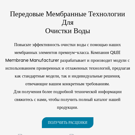
автоматическое
дозирующее
стабильную и
процессах
дозирование
к работе в суровых
растворение и
оборудование,
экономичную работу
фармацевтической и
◎ Безопасность и
условиях
Передовые Мембранные Технологии
дозирование
предназначенное для
с учетом ваших
биоинженерной
защита окружающей
◎ Модульная
раствора сухого
водоподготовки и
Для
конкретных
промышленности.
порошка
оптимизации
среды
конструкция и
производственных
Очистки Воды
перманганата калия.
технологических
◎ Надежная работа
гибкость
потребностей.
Работая по схеме
процессов в
◎ Широкий спектр
◎ Широкий спектр
«Бункер для
нефтегазовой
Повысьте эффективность очистки воды с помощью наших
применения
применения
порошка → Точная
отрасли. Она
мембранных элементов премиум-класса. Компания QILEE
подача → Онлайн-
обеспечивает точное
◎ Надежное
Membrane Manufacturer разрабатывает и производит модули с
растворение →
введение
обслуживание и
использованием проверенных и отлаженных технологий, предлагая
Дозирование
химических веществ
поддержка
раствора», эта
в процессы добычи,
как стандартные модели, так и индивидуальные решения,
автоматизированная
транспортировки по
отвечающие вашим конкретным требованиям.
система гарантирует
трубопроводам и
Для получения более подробной технической информации
высокоточное
нефтепереработки с
свяжитесь с нами, чтобы получить полный каталог нашей
дозирование
целью контроля
продукции.
химических веществ
образования
для различных задач
эмульсий, коррозии,
в области
пены и загрязнения
ПОЛУЧИТЬ РАСЦЕНКИ
водоочистки.
сточных вод, что
позволяет повысить