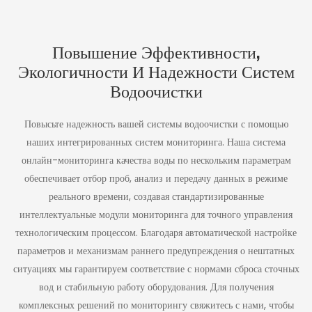
по воде
технологии
поверхностные и
исключительную
сепарационные слои
Различных
подземные воды, а
эффективность
◎ Высокое качество
◎ Экономичность
с пористыми
Источников
также для
опреснения морской
работы
эксплуатации
матрицами опоры,
использования в
воды, повторного
Воды 3
Повышение Эффективности,
сводя к минимуму
◎ Широкий спектр
◎ Преимущества
системах городского
использования
сопротивление при
Усовершенство
Экологичности И Надежности Систем
применения
системной
водоснабжения. Он
концентрата
сохранении
Ванная
Водоочистки
обеспечивает
обратного осмоса и
интеграции
способности к
исключительную
нулевого сброса
Ультрафильтра
◎ Широкий спектр
отклонению
производительность
жидкости
Ционная
Повысьте надежность вашей системы водоочистки с помощью
загрязнений. Наша
применений
при значительном
запатентованная
наших интегрированных систем мониторинга. Наша система
Мембрана
снижении
технология
онлайн-мониторинга качества воды по нескольким параметрам
QILEE:
энергопотребления.
производства
обеспечивает отбор проб, анализ и передачу данных в режиме
Технология
гарантирует
реального времени, создавая стандартизированные
стабильное
Точного
распределение пор
интеллектуальные модули мониторинга для точного управления
Разделения Для
размером 0,03–0,05
технологическим процессом. Благодаря автоматической настройке
Различных
мкм с отклонением
параметров и механизмам раннего предупреждения о нештатных
Источников
менее 5%, что
ситуациях мы гарантируем соответствие с нормами сброса сточных
имеет решающее
Воды 4
значение для
вод и стабильную работу оборудования. Для получения
Усовершенство
предсказуемой
комплексных решений по мониторингу свяжитесь с нами, чтобы