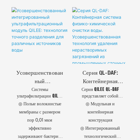
эксплуатации
мониторинг
стандартном
интеллектуальную
◎ Экологические
◎ Эффективное
транспортном
технологию
преимущества
обезвоживание осадка
контейнере. Это
дозирования. Это
модульное решение
компактное
◎ Дополнительные
◎ Самоочищение и
обеспечивает
автоматизированное
аксессуары
простота обслуживания
исключительную
решение обеспечивает
эффективность
стабильную работу и
разделения твердых
экономию затрат,
частиц и жидкости в
представляя собой
промышленных и
комплексную систему
коммунальных
очистки осадка «под
Усовершенствован
Серия QL-DAF:
системах, разработано
ключ» для различных
Ный
Контейнерная
для быстрого
промышленных
Системы
Серия QILEE QL-DAF
Интегрированный
Система Физико-
развертывания и
применений.
ультрафильтрации QILEE
представляет собой
Ультрафильтрацио
Химической
демонстрирует
обеспечивают
интегрированную
◎ Полые волокнистые
◎ Модульная и
превосходные
Нный Модуль
Очистки Воды.
оптимизированную
систему
эксплуатационные
мембраны с размером
контейнерная
QILEE: Технология
Усовершенствован
очистку воды: сырая
предварительной
характеристики в
пор 0,01 мкм
конструкция
вода проходит через
очистки, которая
Точного
Ная Технология
процессах физико-
эффективно
◎ Интегрированный
предварительные
удаляет взвешенные
химической очистки.
Разделения Для
Удаления
фильтры, а затем через
вещества, коллоиды и
задерживают бактерии,
технологический