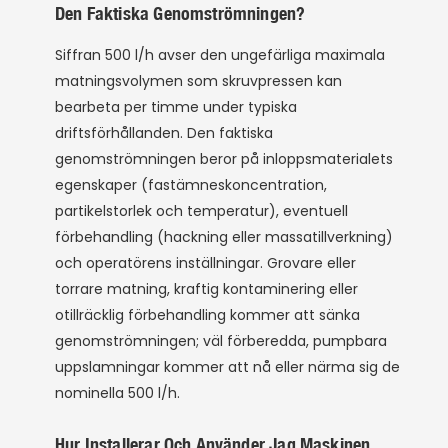
Den Faktiska Genomströmningen?
Siffran 500 l/h avser den ungefärliga maximala
matningsvolymen som skruvpressen kan
bearbeta per timme under typiska
driftsförhållanden. Den faktiska
genomströmningen beror på inloppsmaterialets
egenskaper (fastämneskoncentration,
partikelstorlek och temperatur), eventuell
förbehandling (hackning eller massatillverkning)
och operatörens inställningar. Grovare eller
torrare matning, kraftig kontaminering eller
otillräcklig förbehandling kommer att sänka
genomströmningen; väl förberedda, pumpbara
uppslamningar kommer att nå eller närma sig de
nominella 500 l/h.
Hur Installerar Och Använder Jag Maskinen