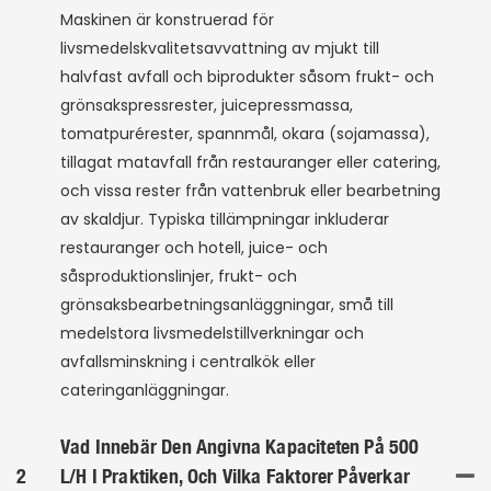
Maskinen är konstruerad för
livsmedelskvalitetsavvattning av mjukt till
halvfast avfall och biprodukter såsom frukt- och
grönsakspressrester, juicepressmassa,
tomatpurérester, spannmål, okara (sojamassa),
tillagat matavfall från restauranger eller catering,
och vissa rester från vattenbruk eller bearbetning
av skaldjur. Typiska tillämpningar inkluderar
restauranger och hotell, juice- och
såsproduktionslinjer, frukt- och
grönsaksbearbetningsanläggningar, små till
medelstora livsmedelstillverkningar och
avfallsminskning i centralkök eller
cateringanläggningar.
Vad Innebär Den Angivna Kapaciteten På 500
2
L/h I Praktiken, Och Vilka Faktorer Påverkar