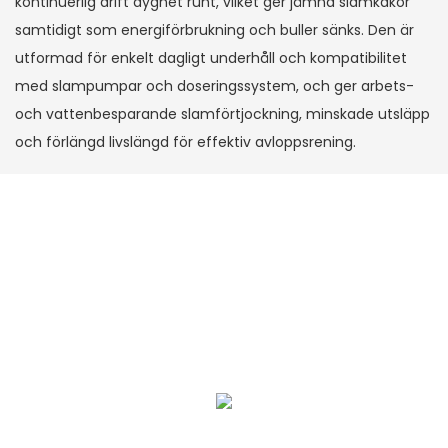
kontinuerlig drift dygnet runt, vilket ger jämna slamkakor
samtidigt som energiförbrukning och buller sänks. Den är
utformad för enkelt dagligt underhåll och kompatibilitet
med slampumpar och doseringssystem, och ger arbets-
och vattenbesparande slamförtjockning, minskade utsläpp
och förlängd livslängd för effektiv avloppsrening.