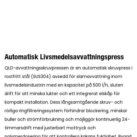
Automatisk Livsmedelsavvattningspress
QLD-avvattningsskruvpressen är en automatisk skruvpress i
rostfritt stål (SUS304) avsedd för slamavvattning inom
livsmedelsindustrin med en kapacitet på 500 l/h, sluten
drift för att minska lukter och ett integrerat elskåp för
kompakt installation. Dess långsamtgående skruv- och
rörliga ringfiltreringssystem förhindrar blockering, minskar
buller och strömförbrukning och möjliggör kontinuerlig 24-
timmarsdrift med justerbart mottryck och
polymerdosering för att kontrollera kakans fuktighet. Byggd