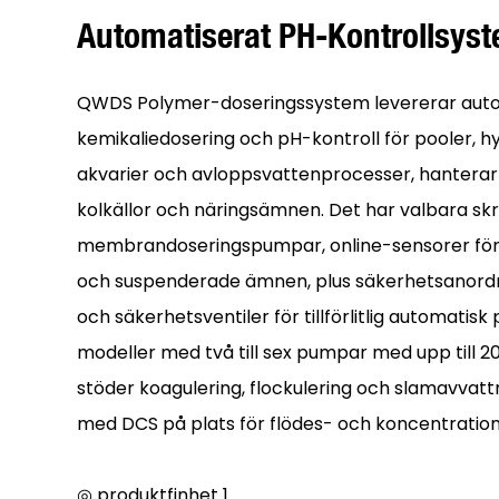
Automatiserat PH-Kontrollsys
QWDS Polymer-doseringssystem levererar aut
kemikaliedosering och pH-kontroll för pooler, h
akvarier och avloppsvattenprocesser, hanterar s
kolkällor och näringsämnen. Det har valbara skr
membrandoseringspumpar, online-sensorer för 
och suspenderade ämnen, plus säkerhetsanord
och säkerhetsventiler för tillförlitlig automatisk
modeller med två till sex pumpar med upp till 
stöder koagulering, flockulering och slamavvatt
med DCS på plats för flödes- och koncentratio
◎ produktfinhet 1