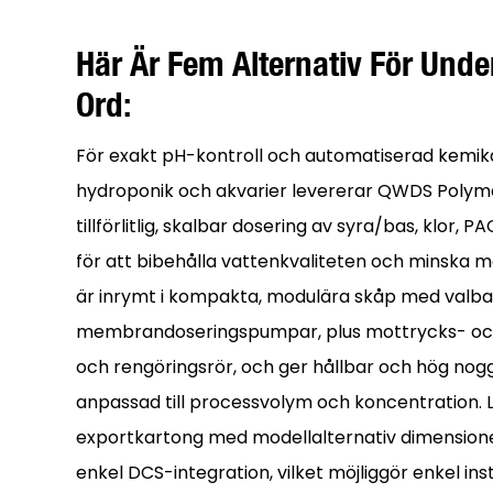
Här Är Fem Alternativ För Unde
Ord:
För exakt pH-kontroll och automatiserad kemikal
hydroponik och akvarier levererar QWDS Poly
tillförlitlig, skalbar dosering av syra/bas, klor
för att bibehålla vattenkvaliteten och minska 
är inrymt i kompakta, modulära skåp med valbar
membrandoseringspumpar, plus mottrycks- och s
och rengöringsrör, och ger hållbar och hög no
anpassad till processvolym och koncentration. 
exportkartong med modellalternativ dimensioner
enkel DCS-integration, vilket möjliggör enkel inst