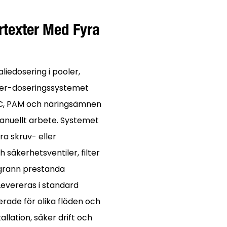
rtexter Med Fyra
iedosering i pooler,
mer-doseringssystemet
, PAC, PAM och näringsämnen
manuellt arbete. Systemet
a skruv- eller
äkerhetsventiler, filter
ggrann prestanda
Levereras i standard
ade för olika flöden och
allation, säker drift och