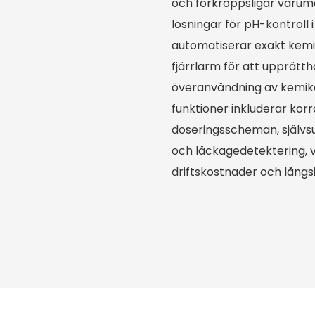
och förkroppsligar varumä
lösningar för pH-kontroll 
automatiserar exakt kemi
fjärrlarm för att upprätt
överanvändning av kemika
funktioner inkluderar ko
doseringsscheman, själv
och läckagedetektering, 
driftskostnader och långsi