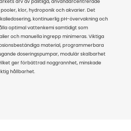
rkets arv av pålitliga, användarcentrerade
i pooler, klor, hydroponik och akvarier. Det
kaliedosering, kontinuerlig pH-övervakning och
hålla optimal vattenkemi samtidigt som
lier och manuella ingrepp minimeras. Viktiga
rrosionsbeständiga material, programmerbara
sugande doseringspumpar, modulär skalbarhet
vilket ger förbättrad noggrannhet, minskade
ktig hållbarhet.