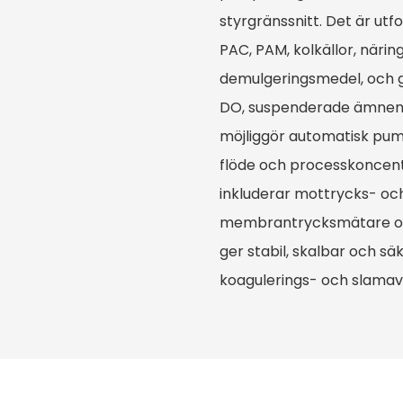
styrgränssnitt. Det är utf
PAC, PAM, kolkällor, när
demulgeringsmedel, och g
DO, suspenderade ämnen 
möjliggör automatisk pump
flöde och processkoncent
inkluderar mottrycks- och 
membrantrycksmätare och
ger stabil, skalbar och sä
koagulerings- och slamav