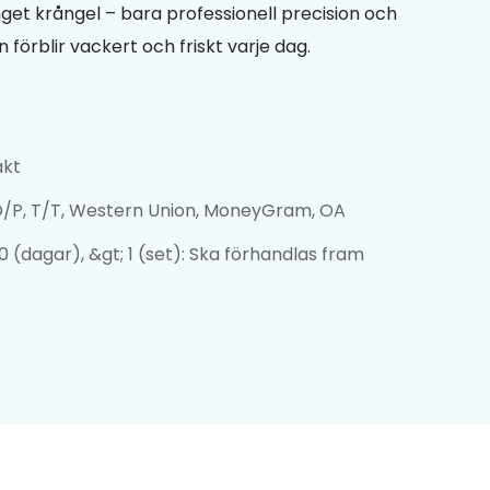
Inget krångel – bara professionell precision och
n förblir vackert och friskt varje dag.
akt
 D/P, T/T, Western Union, MoneyGram, OA
 30 (dagar), &gt; 1 (set): Ska förhandlas fram