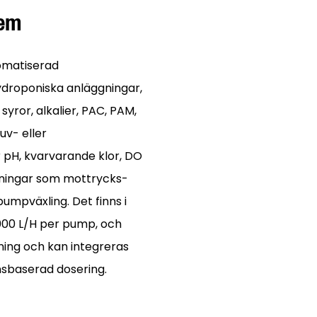
tem
omatiserad
ydroponiska anläggningar,
yror, alkalier, PAC, PAM,
uv- eller
pH, kvarvarande klor, DO
ningar som mottrycks-
 pumpväxling. Det finns i
2000 L/H per pump, och
ning och kan integreras
nsbaserad dosering.