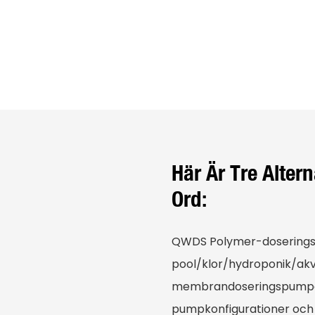
Här Är Tre Alter
Ord:
QWDS Polymer-doseringss
pool/klor/hydroponik/akv
membrandoseringspumpar 
pumpkonfigurationer och