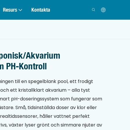
Resurs
Kontakta
oponisk/Akvarium
m PH-Kontroll
ningen till en spegelblank pool, ett frodigt
och ett kristallklart akvarium – alla tyst
mart pH-doseringssystem som fungerar som
are. Små, tidsinställda doser av klor eller
ealtidssensorer, håller vattnet perfekt
rivs, växter lyser grönt och simmare njuter av